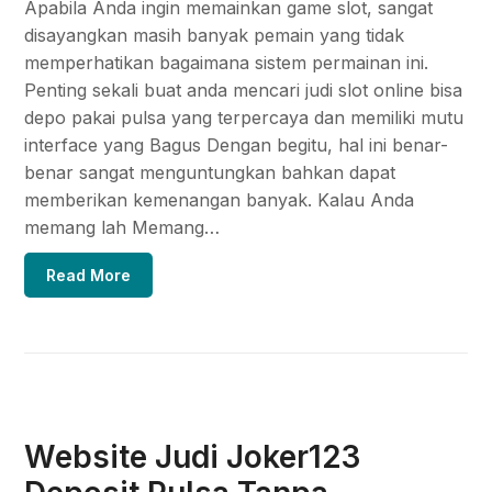
Apabila Anda ingin memainkan game slot, sangat
disayangkan masih banyak pemain yang tidak
memperhatikan bagaimana sistem permainan ini.
Penting sekali buat anda mencari judi slot online bisa
depo pakai pulsa yang terpercaya dan memiliki mutu
interface yang Bagus Dengan begitu, hal ini benar-
benar sangat menguntungkan bahkan dapat
memberikan kemenangan banyak. Kalau Anda
memang lah Memang…
Read More
Website Judi Joker123