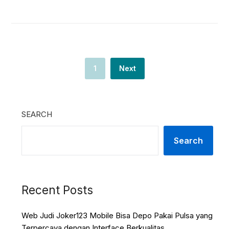
1
Next
SEARCH
Search
Recent Posts
Web Judi Joker123 Mobile Bisa Depo Pakai Pulsa yang
Terpercaya dengan Interface Berkualitas