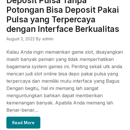
Deposit Pulsa Tanpa
Potongan Bisa Deposit Pakai
Pulsa yang Terpercaya
dengan Interface Berkualitas
August 3, 2022
By admin
Kalau Anda ingin memainkan game slot, disayangkan
masih banyak pemain yang tidak memperhatikan
bagaimana system games ini. Penting sekali utk anda
mencari judi slot online bisa depo pakai pulsa yang
terpercaya dan memiliki mutu interface yang Bagus
Dengan begitu, hal ini memang lah sangat
menguntungkan bahkan dapat memberikan
kemenangan banyak. Apabila Anda memang lah
Benar-benar…
Read More