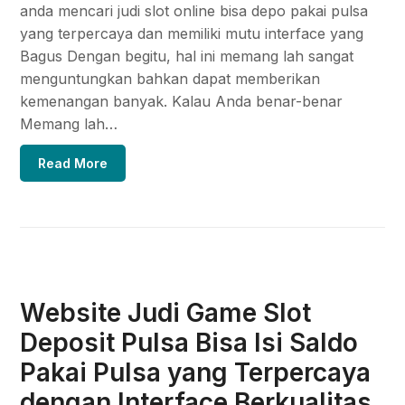
anda mencari judi slot online bisa depo pakai pulsa
yang terpercaya dan memiliki mutu interface yang
Bagus Dengan begitu, hal ini memang lah sangat
menguntungkan bahkan dapat memberikan
kemenangan banyak. Kalau Anda benar-benar
Memang lah…
Read More
Website Judi Game Slot
Deposit Pulsa Bisa Isi Saldo
Pakai Pulsa yang Terpercaya
dengan Interface Berkualitas