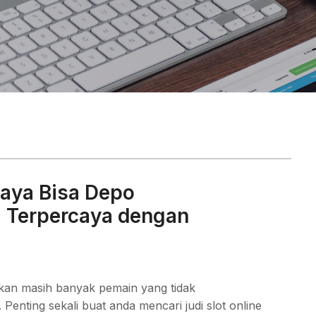
caya Bisa Depo
 Terpercaya dengan
gkan masih banyak pemain yang tidak
enting sekali buat anda mencari judi slot online