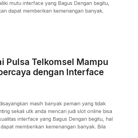
liki mutu interface yang Bagus Dengan begitu,
hkan dapat memberikan kemenangan banyak.
ai Pulsa Telkomsel Mampu
percaya dengan Interface
 disayangkan masih banyak pemain yang tidak
ng sekali utk anda mencari judi slot online bisa
ualitas interface yang Bagus Dengan begitu, hal
 dapat memberikan kemenangan banyak. Bila