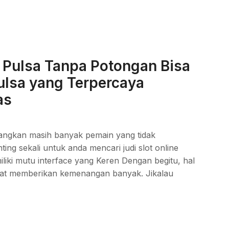
t Pulsa Tanpa Potongan Bisa
ulsa yang Terpercaya
as
yangkan masih banyak pemain yang tidak
ng sekali untuk anda mencari judi slot online
liki mutu interface yang Keren Dengan begitu, hal
at memberikan kemenangan banyak. Jikalau