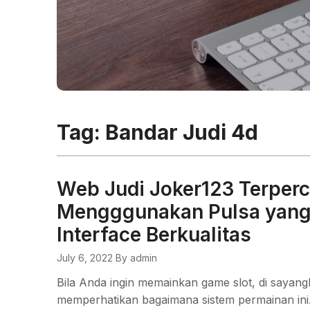
Tag:
Bandar Judi 4d
Web Judi Joker123 Terper
Mengggunakan Pulsa yang
Interface Berkualitas
July 6, 2022
By admin
Bila Anda ingin memainkan game slot, di sayan
memperhatikan bagaimana sistem permainan ini. P