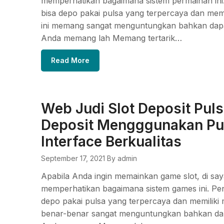
memperhatikan bagaimana sistem permainan ini. P
bisa depo pakai pulsa yang terpercaya dan memi
ini memang sangat menguntungkan bahkan dap
Anda memang lah Memang tertarik…
Read More
Web Judi Slot Deposit Pu
Deposit Mengggunakan Pul
Interface Berkualitas
September 17, 2021
By admin
Apabila Anda ingin memainkan game slot, di sa
memperhatikan bagaimana sistem games ini. Penti
depo pakai pulsa yang terpercaya dan memiliki 
benar-benar sangat menguntungkan bahkan da