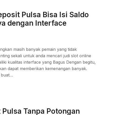
posit Pulsa Bisa Isi Saldo
ya dengan Interface
angkan masih banyak pemain yang tidak
ing sekali untuk anda mencari judi slot online
iki kualitas interface yang Bagus Dengan begitu,
hkan dapat memberikan kemenangan banyak.
 buat…
t Pulsa Tanpa Potongan