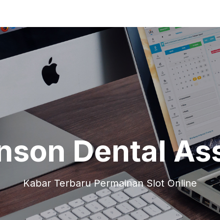
nson Dental As
Kabar Terbaru Permainan Slot Online