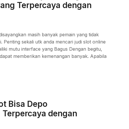
ang Terpercaya dengan
 disayangkan masih banyak pemain yang tidak
Penting sekali utk anda mencari judi slot online
liki mutu interface yang Bagus Dengan begitu,
 dapat memberikan kemenangan banyak. Apabila
lot Bisa Depo
 Terpercaya dengan