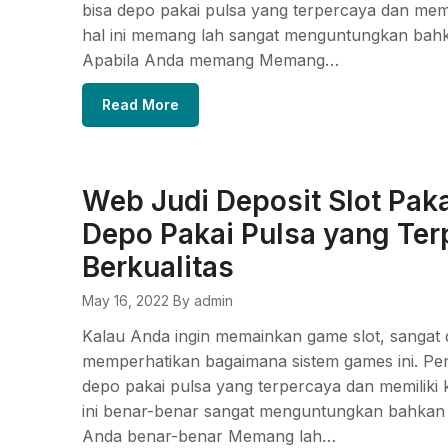
bisa depo pakai pulsa yang terpercaya dan memi
hal ini memang lah sangat menguntungkan ba
Apabila Anda memang Memang…
Read More
Web Judi Deposit Slot Pak
Depo Pakai Pulsa yang Ter
Berkualitas
May 16, 2022
By admin
Kalau Anda ingin memainkan game slot, sangat
memperhatikan bagaimana sistem games ini. Penti
depo pakai pulsa yang terpercaya dan memiliki k
ini benar-benar sangat menguntungkan bahkan
Anda benar-benar Memang lah…