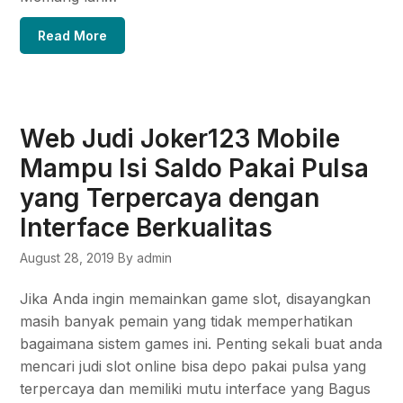
Read More
Web Judi Joker123 Mobile
Mampu Isi Saldo Pakai Pulsa
yang Terpercaya dengan
Interface Berkualitas
August 28, 2019
By admin
Jika Anda ingin memainkan game slot, disayangkan
masih banyak pemain yang tidak memperhatikan
bagaimana sistem games ini. Penting sekali buat anda
mencari judi slot online bisa depo pakai pulsa yang
terpercaya dan memiliki mutu interface yang Bagus