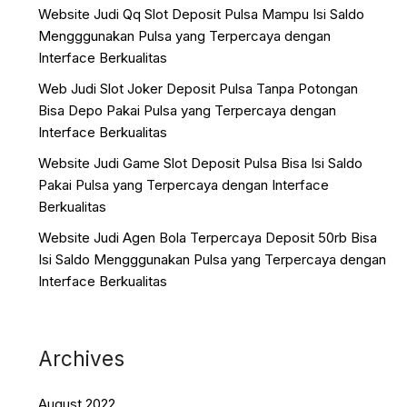
Website Judi Qq Slot Deposit Pulsa Mampu Isi Saldo
Mengggunakan Pulsa yang Terpercaya dengan
Interface Berkualitas
Web Judi Slot Joker Deposit Pulsa Tanpa Potongan
Bisa Depo Pakai Pulsa yang Terpercaya dengan
Interface Berkualitas
Website Judi Game Slot Deposit Pulsa Bisa Isi Saldo
Pakai Pulsa yang Terpercaya dengan Interface
Berkualitas
Website Judi Agen Bola Terpercaya Deposit 50rb Bisa
Isi Saldo Mengggunakan Pulsa yang Terpercaya dengan
Interface Berkualitas
Archives
August 2022