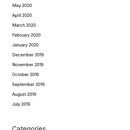
May 2020
April 2020
March 2020
February 2020
January 2020
December 2019
November 2019
October 2019
September 2019
August 2019
July 2019
Categories