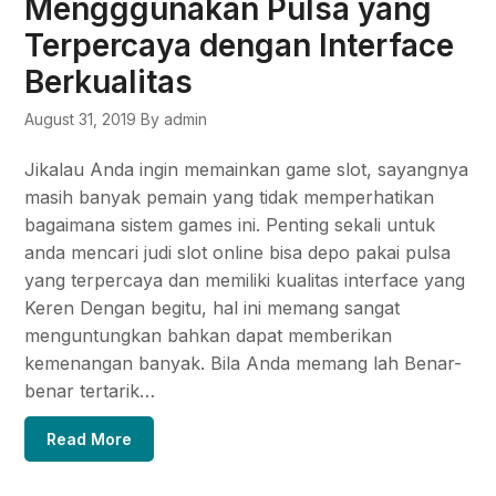
Mengggunakan Pulsa yang
Terpercaya dengan Interface
Berkualitas
August 31, 2019
By admin
Jikalau Anda ingin memainkan game slot, sayangnya
masih banyak pemain yang tidak memperhatikan
bagaimana sistem games ini. Penting sekali untuk
anda mencari judi slot online bisa depo pakai pulsa
yang terpercaya dan memiliki kualitas interface yang
Keren Dengan begitu, hal ini memang sangat
menguntungkan bahkan dapat memberikan
kemenangan banyak. Bila Anda memang lah Benar-
benar tertarik…
Read More