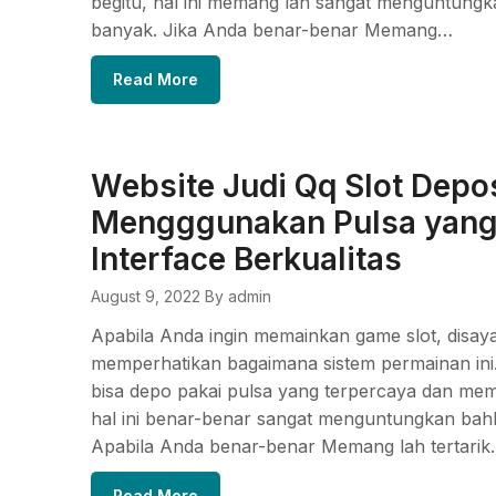
begitu, hal ini memang lah sangat menguntun
banyak. Jika Anda benar-benar Memang…
Read More
Website Judi Qq Slot Depo
Mengggunakan Pulsa yang
Interface Berkualitas
August 9, 2022
By admin
Apabila Anda ingin memainkan game slot, disa
memperhatikan bagaimana sistem permainan ini. P
bisa depo pakai pulsa yang terpercaya dan memil
hal ini benar-benar sangat menguntungkan ba
Apabila Anda benar-benar Memang lah tertari
Read More