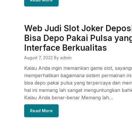
Web Judi Slot Joker Depos
Bisa Depo Pakai Pulsa yan
Interface Berkualitas
August 7, 2022
By admin
Kalau Anda ingin memainkan game slot, sayang
memperhatikan bagaimana sistem permainan ini. P
bisa depo pakai pulsa yang terpercaya dan memi
hal ini memang lah sangat menguntungkan ba
Kalau Anda benar-benar Memang lah…
Read More