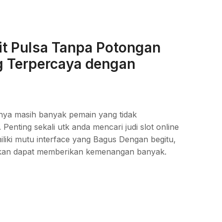
it Pulsa Tanpa Potongan
g Terpercaya dengan
nya masih banyak pemain yang tidak
enting sekali utk anda mencari judi slot online
liki mutu interface yang Bagus Dengan begitu,
hkan dapat memberikan kemenangan banyak.