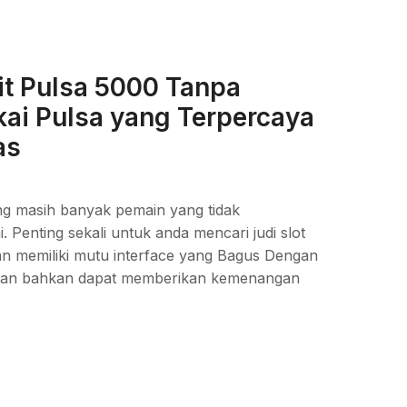
it Pulsa 5000 Tanpa
kai Pulsa yang Terpercaya
as
ang masih banyak pemain yang tidak
Penting sekali untuk anda mencari judi slot
an memiliki mutu interface yang Bagus Dengan
ngkan bahkan dapat memberikan kemenangan