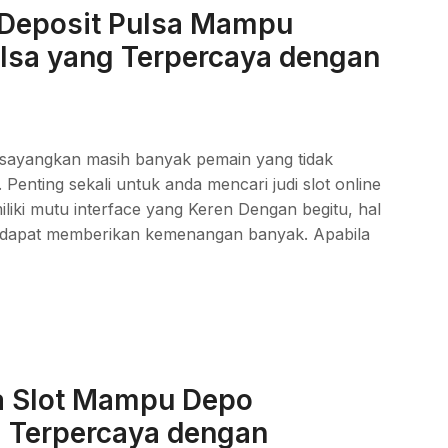
e Deposit Pulsa Mampu
sa yang Terpercaya dengan
isayangkan masih banyak pemain yang tidak
enting sekali untuk anda mencari judi slot online
liki mutu interface yang Keren Dengan begitu, hal
 dapat memberikan kemenangan banyak. Apabila
sa Slot Mampu Depo
 Terpercaya dengan