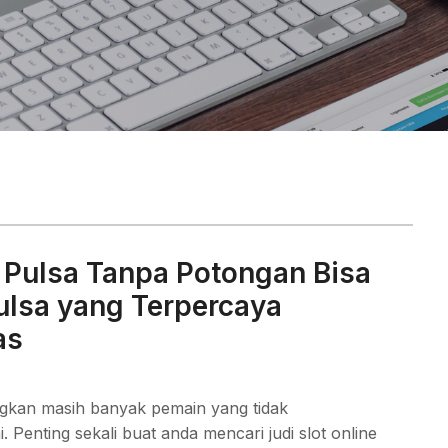
t Pulsa Tanpa Potongan Bisa
ulsa yang Terpercaya
as
ngkan masih banyak pemain yang tidak
Penting sekali buat anda mencari judi slot online