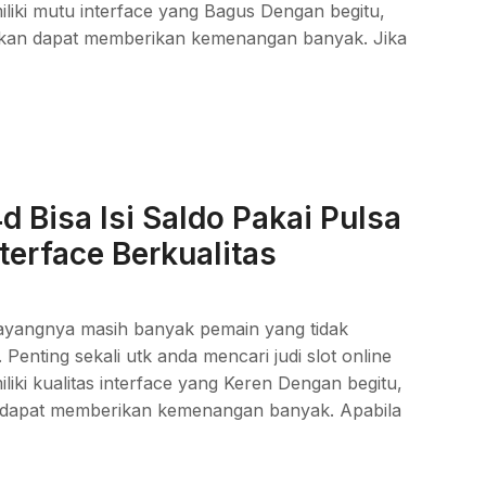
liki mutu interface yang Bagus Dengan begitu,
hkan dapat memberikan kemenangan banyak. Jika
d Bisa Isi Saldo Pakai Pulsa
terface Berkualitas
ayangnya masih banyak pemain yang tidak
enting sekali utk anda mencari judi slot online
iki kualitas interface yang Keren Dengan begitu,
 dapat memberikan kemenangan banyak. Apabila