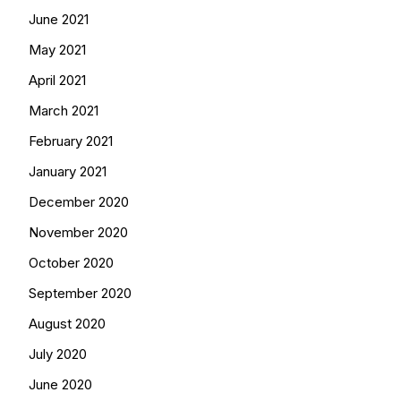
June 2021
May 2021
April 2021
March 2021
February 2021
January 2021
December 2020
November 2020
October 2020
September 2020
August 2020
July 2020
June 2020