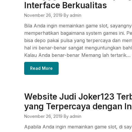
Interface Berkualitas
November 26, 2019
By admin
Bila Anda ingin memainkan game slot, sayangny
memperhatikan bagaimana system games ini. Pent
bisa depo pakai pulsa yang terpercaya dan memil
hal ini benar-benar sangat menguntungkan ba
Kalau Anda benar-benar Memang lah tertarik…
Read More
Website Judi Joker123 Ter
yang Terpercaya dengan In
November 26, 2019
By admin
Apabila Anda ingin memainkan game slot, di sa