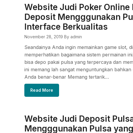
Website Judi Poker Onlin
Deposit Mengggunakan Pul
Interface Berkualitas
November 28, 2019
By admin
Seandainya Anda ingin memainkan game slot, d
memperhatikan bagaimana sistem permainan ini. P
bisa depo pakai pulsa yang terpercaya dan memi
ini memang lah sangat menguntungkan bahkan
Anda benar-benar Memang tertarik…
Read More
Website Judi Deposit Pul
Mengggunakan Pulsa yang