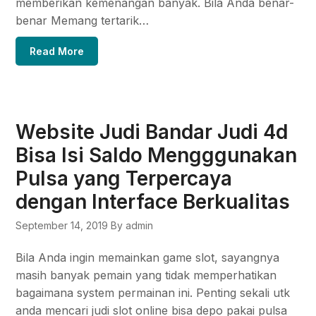
memberikan kemenangan banyak. Bila Anda benar-
benar Memang tertarik…
Read More
Website Judi Bandar Judi 4d
Bisa Isi Saldo Mengggunakan
Pulsa yang Terpercaya
dengan Interface Berkualitas
September 14, 2019
By admin
Bila Anda ingin memainkan game slot, sayangnya
masih banyak pemain yang tidak memperhatikan
bagaimana system permainan ini. Penting sekali utk
anda mencari judi slot online bisa depo pakai pulsa