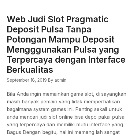
Web Judi Slot Pragmatic
Deposit Pulsa Tanpa
Potongan Mampu Deposit
Mengggunakan Pulsa yang
Terpercaya dengan Interface
Berkualitas
September 18, 2019
By admin
Bila Anda ingin memainkan game slot, di sayangkan
masih banyak pemain yang tidak memperhatikan
bagaimana system games ini. Penting sekali untuk
anda mencari judi slot online bisa depo pakai pulsa
yang terpercaya dan memiliki mutu interface yang
Bagus Dengan begitu, hal ini memang lah sangat