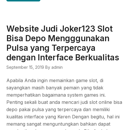
Website Judi Joker123 Slot
Bisa Depo Mengggunakan
Pulsa yang Terpercaya
dengan Interface Berkualitas
September 15, 2019
By admin
Apabila Anda ingin memainkan game slot, di
sayangkan masih banyak pemain yang tidak
memperhatikan bagaimana system games ini.
Penting sekali buat anda mencari judi slot online bisa
depo pakai pulsa yang terpercaya dan memiliki
kualitas interface yang Keren Dengan begitu, hal ini
memang sangat menguntungkan bahkan dapat