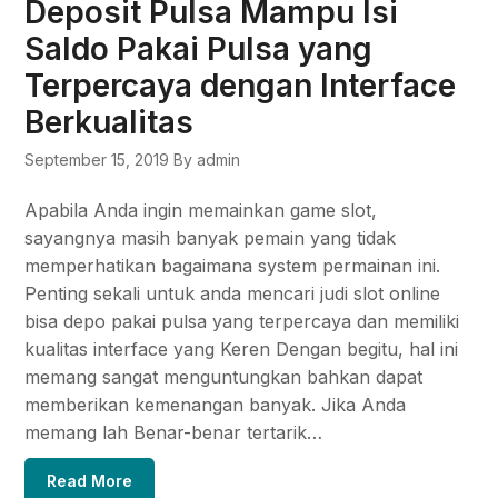
Deposit Pulsa Mampu Isi
Saldo Pakai Pulsa yang
Terpercaya dengan Interface
Berkualitas
September 15, 2019
By admin
Apabila Anda ingin memainkan game slot,
sayangnya masih banyak pemain yang tidak
memperhatikan bagaimana system permainan ini.
Penting sekali untuk anda mencari judi slot online
bisa depo pakai pulsa yang terpercaya dan memiliki
kualitas interface yang Keren Dengan begitu, hal ini
memang sangat menguntungkan bahkan dapat
memberikan kemenangan banyak. Jika Anda
memang lah Benar-benar tertarik…
Read More