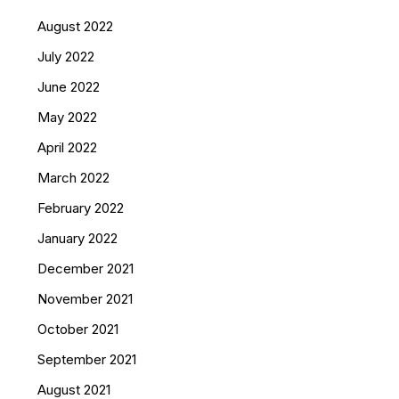
August 2022
July 2022
June 2022
May 2022
April 2022
March 2022
February 2022
January 2022
December 2021
November 2021
October 2021
September 2021
August 2021