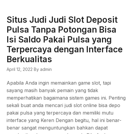
Situs Judi Judi Slot Deposit
Pulsa Tanpa Potongan Bisa
Isi Saldo Pakai Pulsa yang
Terpercaya dengan Interface
Berkualitas
April 12, 2022
By admin
Apabila Anda ingin memainkan game slot, tapi
sayang masih banyak pemain yang tidak
memperhatikan bagaimana sistem games ini. Penting
sekali buat anda mencari judi slot online bisa depo
pakai pulsa yang terpercaya dan memiliki mutu
interface yang Keren Dengan begitu, hal ini benar-
benar sangat menguntungkan bahkan dapat