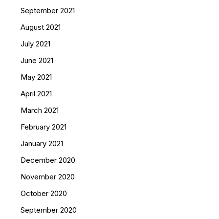
September 2021
August 2021
July 2021
June 2021
May 2021
April 2021
March 2021
February 2021
January 2021
December 2020
November 2020
October 2020
September 2020