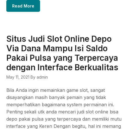
Read More
Situs Judi Slot Online Depo
Via Dana Mampu Isi Saldo
Pakai Pulsa yang Terpercaya
dengan Interface Berkualitas
May 11, 2021
By admin
Bila Anda ingin memainkan game slot, sangat
disayangkan masih banyak pemain yang tidak
memperhatikan bagaimana system permainan ini.
Penting sekali utk anda mencari judi slot online bisa
depo pakai pulsa yang terpercaya dan memiliki mutu
interface yang Keren Dengan begitu, hal ini memang