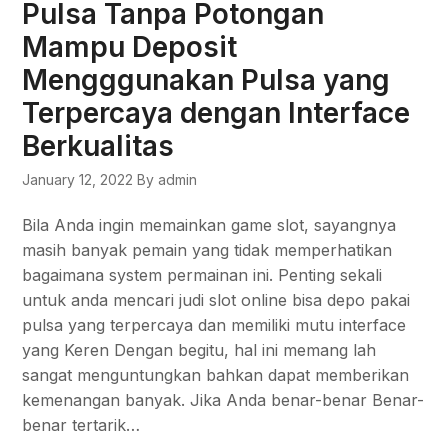
Pulsa Tanpa Potongan
Mampu Deposit
Mengggunakan Pulsa yang
Terpercaya dengan Interface
Berkualitas
January 12, 2022
By admin
Bila Anda ingin memainkan game slot, sayangnya
masih banyak pemain yang tidak memperhatikan
bagaimana system permainan ini. Penting sekali
untuk anda mencari judi slot online bisa depo pakai
pulsa yang terpercaya dan memiliki mutu interface
yang Keren Dengan begitu, hal ini memang lah
sangat menguntungkan bahkan dapat memberikan
kemenangan banyak. Jika Anda benar-benar Benar-
benar tertarik…