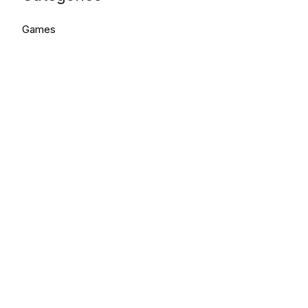
Games