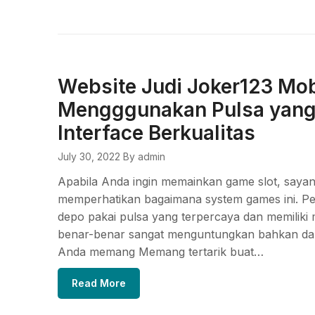
Website Judi Joker123 Mobi
Mengggunakan Pulsa yang
Interface Berkualitas
July 30, 2022
By admin
Apabila Anda ingin memainkan game slot, saya
memperhatikan bagaimana system games ini. Penti
depo pakai pulsa yang terpercaya dan memiliki 
benar-benar sangat menguntungkan bahkan da
Anda memang Memang tertarik buat…
Read More