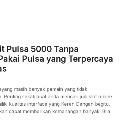
it Pulsa 5000 Tanpa
akai Pulsa yang Terpercaya
as
sayang masih banyak pemain yang tidak
Penting sekali buat anda mencari judi slot online
iki kualitas interface yang Keren Dengan begitu,
hkan dapat memberikan kemenangan banyak. Bila