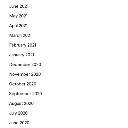
June 2021
May 2021
April 2021
March 2021
February 2021
January 2021
December 2020
November 2020
October 2020
September 2020
August 2020
July 2020
June 2020