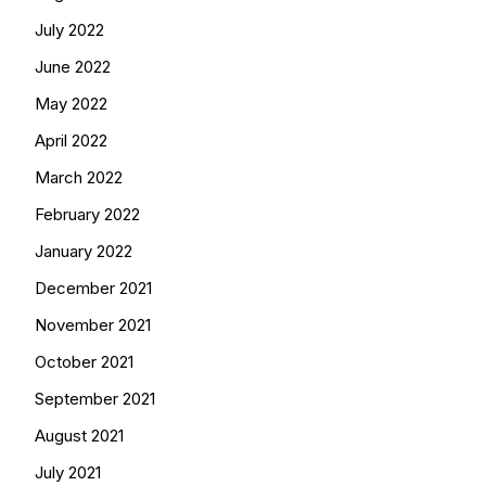
July 2022
June 2022
May 2022
April 2022
March 2022
February 2022
January 2022
December 2021
November 2021
October 2021
September 2021
August 2021
July 2021