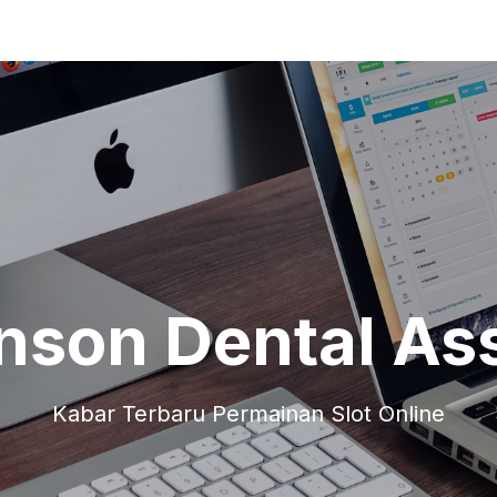
nson Dental As
Kabar Terbaru Permainan Slot Online