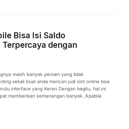
le Bisa Isi Saldo
 Terpercaya dengan
ngnya masih banyak pemain yang tidak
ng sekali buat anda mencari judi slot online bisa
mutu interface yang Keren Dengan begitu, hal ini
pat memberikan kemenangan banyak. Apabila