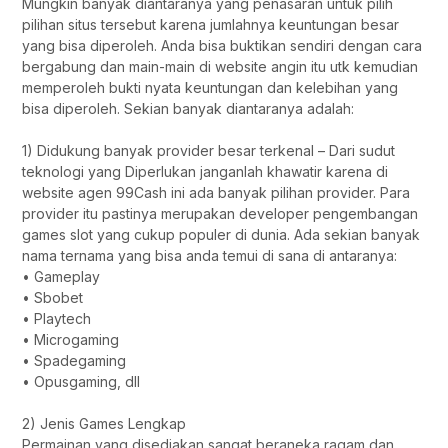
Mungkin banyak diantaranya yang penasaran untuk pilih
pilihan situs tersebut karena jumlahnya keuntungan besar
yang bisa diperoleh. Anda bisa buktikan sendiri dengan cara
bergabung dan main-main di website angin itu utk kemudian
memperoleh bukti nyata keuntungan dan kelebihan yang
bisa diperoleh. Sekian banyak diantaranya adalah:
1) Didukung banyak provider besar terkenal – Dari sudut
teknologi yang Diperlukan janganlah khawatir karena di
website agen 99Cash ini ada banyak pilihan provider. Para
provider itu pastinya merupakan developer pengembangan
games slot yang cukup populer di dunia. Ada sekian banyak
nama ternama yang bisa anda temui di sana di antaranya:
• Gameplay
• Sbobet
• Playtech
• Microgaming
• Spadegaming
• Opusgaming, dll
2) Jenis Games Lengkap
Permainan yang disediakan sangat beraneka ragam dan