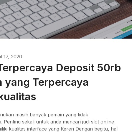
il 17, 2020
 Terpercaya Deposit 50rb
a yang Terpercaya
kualitas
angkan masih banyak pemain yang tidak
Penting sekali untuk anda mencari judi slot online
iki kualitas interface yang Keren Dengan begitu, hal