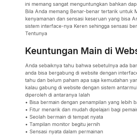
ini memang sangat menguntungkan bahkan da
Bila Anda memang Benar-benar tertarik untuk M
kenyamanan dan sensasi keseruan yang bisa An
sistem interface-nya Keren sehingga sensasi be
Tentunya
Keuntungan Main di Webs
Anda sebaiknya tahu bahwa sebetulnya ada bany
anda bisa bergabung di website dengan interf
tahu dan belum paham apa saja kemudahan yang
kalau gabung di website dengan sistem antarm
diperoleh di antaranya Ialah
• Bisa bermain dengan penampilan yang lebih b
• Fitur menarik dan mudah dipelajari bagi pema
• Seolah bermain di tempat nyata
• Tampilan monitor begitu jernih
• Sensasi nyata dalam permainan