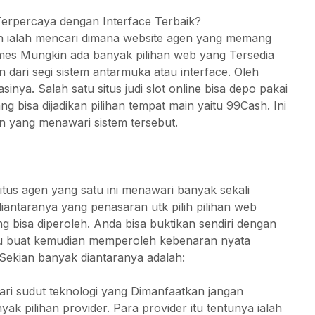
Terpercaya dengan Interface Terbaik?
n ialah mencari dimana website agen yang memang
mes Mungkin ada banyak pilihan web yang Tersedia
ri segi sistem antarmuka atau interface. Oleh
nya. Salah satu situs judi slot online bisa depo pakai
ng bisa dijadikan pilihan tempat main yaitu 99Cash. Ini
en yang menawari sistem tersebut.
 situs agen yang satu ini menawari banyak sekali
ntaranya yang penasaran utk pilih pilihan web
 bisa diperoleh. Anda bisa buktikan sendiri dengan
itu buat kemudian memperoleh kebenaran nyata
 Sekian banyak diantaranya adalah:
ari sudut teknologi yang Dimanfaatkan jangan
ak pilihan provider. Para provider itu tentunya ialah