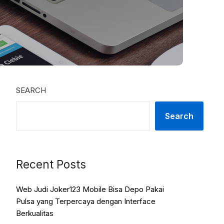
SEARCH
Search
Recent Posts
Web Judi Joker123 Mobile Bisa Depo Pakai
Pulsa yang Terpercaya dengan Interface
Berkualitas