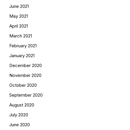
June 2021
May 2021
April 2021
March 2021
February 2021
January 2021
December 2020
November 2020
October 2020
September 2020
August 2020
July 2020
June 2020