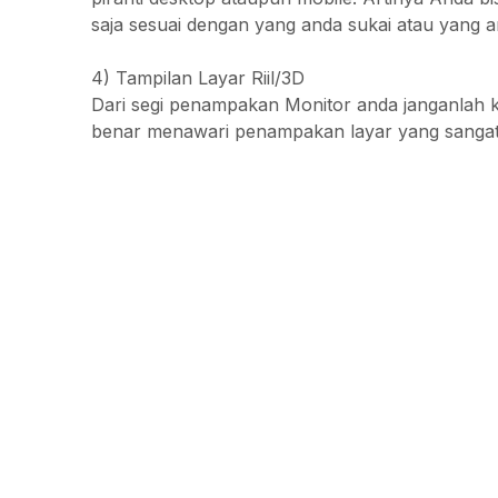
saja sesuai dengan yang anda sukai atau yang 
4) Tampilan Layar Riil/3D
Dari segi penampakan Monitor anda janganlah kh
benar menawari penampakan layar yang sangat j