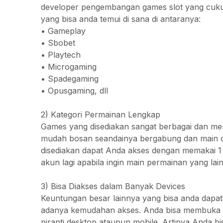
developer pengembangan games slot yang cuku
yang bisa anda temui di sana di antaranya:
• Gameplay
• Sbobet
• Playtech
• Microgaming
• Spadegaming
• Opusgaming, dll
2) Kategori Permainan Lengkap
Games yang disediakan sangat berbagai dan men
mudah bosan seandainya bergabung dan main di
disediakan dapat Anda akses dengan memakai 1 
akun lagi apabila ingin main permainan yang lain
3) Bisa Diakses dalam Banyak Devices
Keuntungan besar lainnya yang bisa anda dapatk
adanya kemudahan akses. Anda bisa membuka ga
piranti desktop ataupun mobile. Artinya Anda b