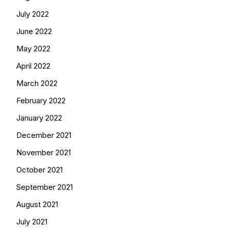
July 2022
June 2022
May 2022
April 2022
March 2022
February 2022
January 2022
December 2021
November 2021
October 2021
September 2021
August 2021
July 2021