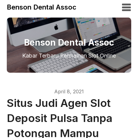
Benson Dental Assoc
Benson Dental Assoc
Kabar Terbaru Permainan Slot Online
April 8, 2021
Situs Judi Agen Slot
Deposit Pulsa Tanpa
Potongan Mampu