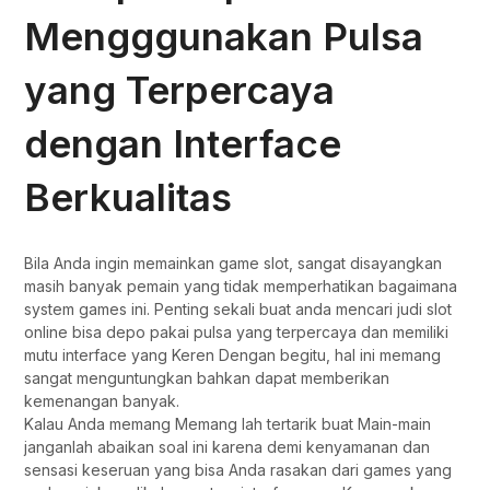
Mengggunakan Pulsa
yang Terpercaya
dengan Interface
Berkualitas
Bila Anda ingin memainkan game slot, sangat disayangkan
masih banyak pemain yang tidak memperhatikan bagaimana
system games ini. Penting sekali buat anda mencari judi slot
online bisa depo pakai pulsa yang terpercaya dan memiliki
mutu interface yang Keren Dengan begitu, hal ini memang
sangat menguntungkan bahkan dapat memberikan
kemenangan banyak.
Kalau Anda memang Memang lah tertarik buat Main-main
janganlah abaikan soal ini karena demi kenyamanan dan
sensasi keseruan yang bisa Anda rasakan dari games yang