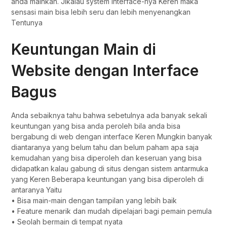
anda mainkan. Jikalau system interface-nya Keren maka
sensasi main bisa lebih seru dan lebih menyenangkan
Tentunya
Keuntungan Main di
Website dengan Interface
Bagus
Anda sebaiknya tahu bahwa sebetulnya ada banyak sekali
keuntungan yang bisa anda peroleh bila anda bisa
bergabung di web dengan interface Keren Mungkin banyak
diantaranya yang belum tahu dan belum paham apa saja
kemudahan yang bisa diperoleh dan keseruan yang bisa
didapatkan kalau gabung di situs dengan sistem antarmuka
yang Keren Beberapa keuntungan yang bisa diperoleh di
antaranya Yaitu
• Bisa main-main dengan tampilan yang lebih baik
• Feature menarik dan mudah dipelajari bagi pemain pemula
• Seolah bermain di tempat nyata