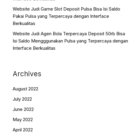
Website Judi Game Slot Deposit Pulsa Bisa Isi Saldo
Pakai Pulsa yang Terpercaya dengan Interface
Berkualitas
Website Judi Agen Bola Terpercaya Deposit 50rb Bisa
Isi Saldo Mengggunakan Pulsa yang Terpercaya dengan
Interface Berkualitas
Archives
August 2022
July 2022
June 2022
May 2022
April 2022