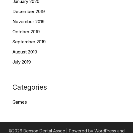
January 2020
December 2019
November 2019
October 2019
September 2019
August 2019
July 2019
Categories
Games
©2026 Benson Dental Assoc
| Powered by WordPress and