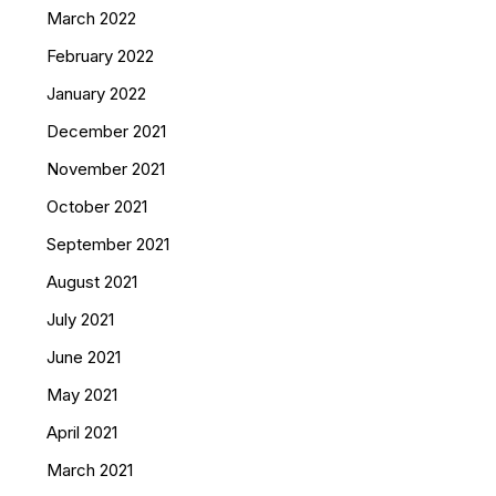
March 2022
February 2022
January 2022
December 2021
November 2021
October 2021
September 2021
August 2021
July 2021
June 2021
May 2021
April 2021
March 2021