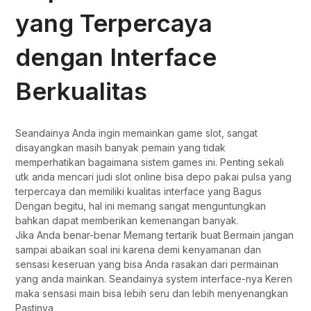
yang Terpercaya
dengan Interface
Berkualitas
Seandainya Anda ingin memainkan game slot, sangat
disayangkan masih banyak pemain yang tidak
memperhatikan bagaimana sistem games ini. Penting sekali
utk anda mencari judi slot online bisa depo pakai pulsa yang
terpercaya dan memiliki kualitas interface yang Bagus
Dengan begitu, hal ini memang sangat menguntungkan
bahkan dapat memberikan kemenangan banyak.
Jika Anda benar-benar Memang tertarik buat Bermain jangan
sampai abaikan soal ini karena demi kenyamanan dan
sensasi keseruan yang bisa Anda rasakan dari permainan
yang anda mainkan. Seandainya system interface-nya Keren
maka sensasi main bisa lebih seru dan lebih menyenangkan
Pastinya