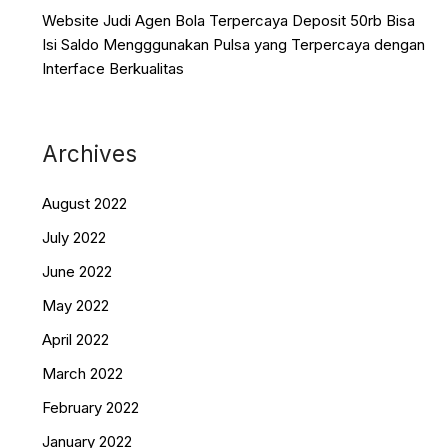
Website Judi Agen Bola Terpercaya Deposit 50rb Bisa
Isi Saldo Mengggunakan Pulsa yang Terpercaya dengan
Interface Berkualitas
Archives
August 2022
July 2022
June 2022
May 2022
April 2022
March 2022
February 2022
January 2022