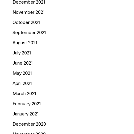
December 2021
November 2021
October 2021
September 2021
August 2021
July 2021
June 2021
May 2021
April 2021
March 2021
February 2021
January 2021
December 2020