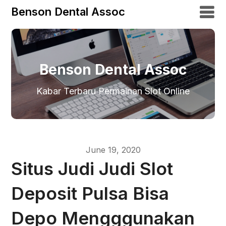
Benson Dental Assoc
Benson Dental Assoc
Kabar Terbaru Permainan Slot Online
June 19, 2020
Situs Judi Judi Slot
Deposit Pulsa Bisa
Depo Mengggunakan