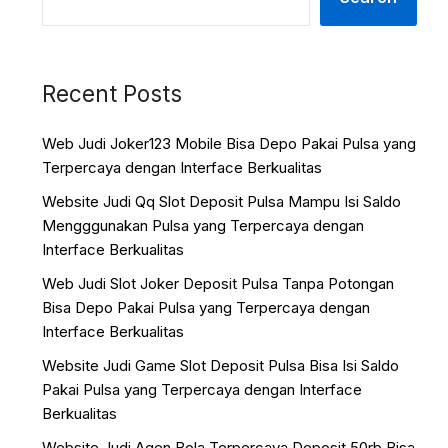
Recent Posts
Web Judi Joker123 Mobile Bisa Depo Pakai Pulsa yang
Terpercaya dengan Interface Berkualitas
Website Judi Qq Slot Deposit Pulsa Mampu Isi Saldo
Mengggunakan Pulsa yang Terpercaya dengan
Interface Berkualitas
Web Judi Slot Joker Deposit Pulsa Tanpa Potongan
Bisa Depo Pakai Pulsa yang Terpercaya dengan
Interface Berkualitas
Website Judi Game Slot Deposit Pulsa Bisa Isi Saldo
Pakai Pulsa yang Terpercaya dengan Interface
Berkualitas
Website Judi Agen Bola Terpercaya Deposit 50rb Bisa