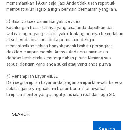
memanfaatkan 1 Akun saja, jadi Anda tidak usah repot utk
membuat akun lagi bila ingin bermain permainan yang lain.
3) Bisa Diakses dalam Banyak Devices
Keuntungan besar lainnya yang bisa anda dapatkan dari
website agen yang satu ini yakni tentang adanya kemudahan
akses. Anda bisa membuka permainan dengan
memanfaatkan sekian banyak piranti baik itu perangkat
desktop maupun mobile. Artinya Anda bisa main-main
dengan lebih praktis menggunakan piranti Kemana saja
sesuai dengan yang anda sukai atau yang anda punya.
4) Penampilan Layar Riil/3D
Dari segi tampilan Layar anda jangan sampai khawatir karena
sekitar game yang satu ini benar-benar menawarkan
tampilan monitor yang sangat jelas ialah real dan juga 3D.
SEARCH
Search