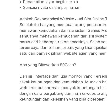
• Penampilan layar begitu jernih
• Sensasi nyata dalam permainan
Adakah Rekomendasi Website Judi Slot Online 
Setelah itu hal yang membuat orang penasaran 
menawari kemudahan dari sisi sistem Games Mung
semuanya menawari kemudahan dari sisi system 
harus cari beberapa rekomendasinya. Salah satu 
terpercaya dan pilihan terbaik yang bisa dijadik
satu dari banyak pilihan website agen yang men
Apa yang Ditawarkan 99Cash?
Dari sisi interface dan juga monitor yang Ters
sekali keuntungan dan kemudahan. Mungkin ban
web tersebut karena sebanyak keuntungan besar
dengan cara bergabung dan main di website ang
keuntungan dan kelebihan yang bisa diperoleh.