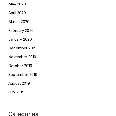
May 2020
April 2020
March 2020
February 2020
January 2020
December 2019
November 2019
October 2019
September 2019
August 2019
July 2019
Categories