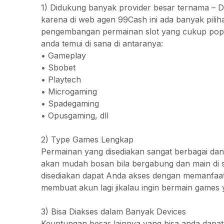
1) Didukung banyak provider besar ternama – Dar
karena di web agen 99Cash ini ada banyak piliha
pengembangan permainan slot yang cukup popu
anda temui di sana di antaranya:
• Gameplay
• Sbobet
• Playtech
• Microgaming
• Spadegaming
• Opusgaming, dll
2) Type Games Lengkap
Permainan yang disediakan sangat berbagai dan
akan mudah bosan bila bergabung dan main di s
disediakan dapat Anda akses dengan memanfaatk
membuat akun lagi jikalau ingin bermain games y
3) Bisa Diakses dalam Banyak Devices
Keuntungan besar lainnya yang bisa anda dapatka