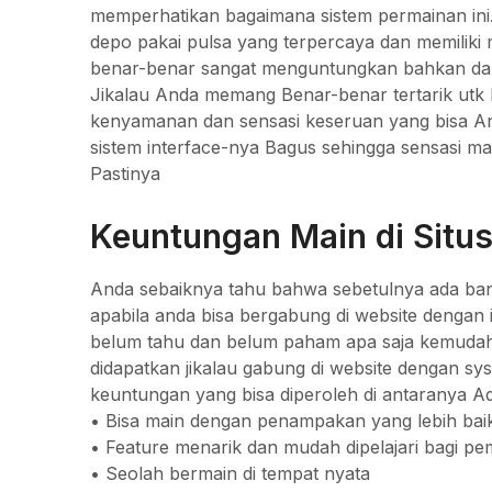
memperhatikan bagaimana sistem permainan ini. P
depo pakai pulsa yang terpercaya dan memiliki 
benar-benar sangat menguntungkan bahkan d
Jikalau Anda memang Benar-benar tertarik utk M
kenyamanan dan sensasi keseruan yang bisa An
sistem interface-nya Bagus sehingga sensasi m
Pastinya
Keuntungan Main di Situ
Anda sebaiknya tahu bahwa sebetulnya ada ban
apabila anda bisa bergabung di website dengan
belum tahu dan belum paham apa saja kemudaha
didapatkan jikalau gabung di website dengan 
keuntungan yang bisa diperoleh di antaranya A
• Bisa main dengan penampakan yang lebih bai
• Feature menarik dan mudah dipelajari bagi p
• Seolah bermain di tempat nyata