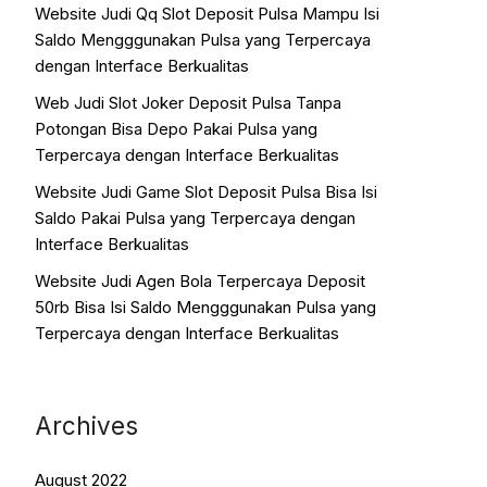
Website Judi Qq Slot Deposit Pulsa Mampu Isi
Saldo Mengggunakan Pulsa yang Terpercaya
dengan Interface Berkualitas
Web Judi Slot Joker Deposit Pulsa Tanpa
Potongan Bisa Depo Pakai Pulsa yang
Terpercaya dengan Interface Berkualitas
Website Judi Game Slot Deposit Pulsa Bisa Isi
Saldo Pakai Pulsa yang Terpercaya dengan
Interface Berkualitas
Website Judi Agen Bola Terpercaya Deposit
50rb Bisa Isi Saldo Mengggunakan Pulsa yang
Terpercaya dengan Interface Berkualitas
Archives
August 2022