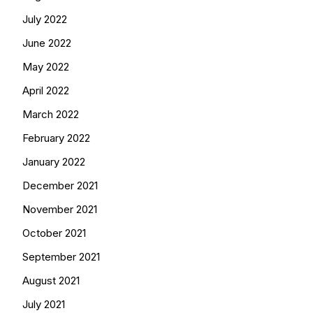
July 2022
June 2022
May 2022
April 2022
March 2022
February 2022
January 2022
December 2021
November 2021
October 2021
September 2021
August 2021
July 2021