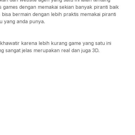
 games dengan memakai sekian banyak piranti baik
a bisa bermain dengan lebih praktis memakai piranti
au yang anda punya.
khawatir karena lebih kurang game yang satu ini
angat jelas merupakan real dan juga 3D.