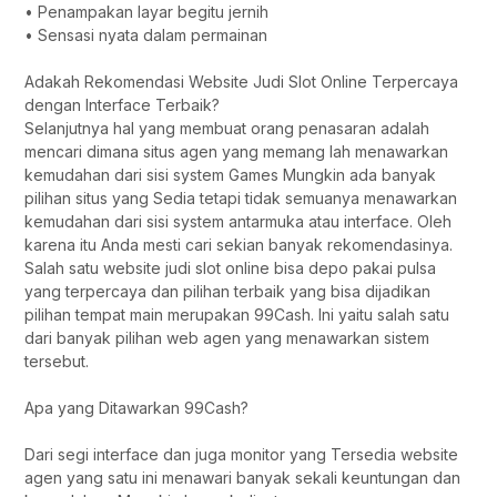
• Penampakan layar begitu jernih
• Sensasi nyata dalam permainan
Adakah Rekomendasi Website Judi Slot Online Terpercaya
dengan Interface Terbaik?
Selanjutnya hal yang membuat orang penasaran adalah
mencari dimana situs agen yang memang lah menawarkan
kemudahan dari sisi system Games Mungkin ada banyak
pilihan situs yang Sedia tetapi tidak semuanya menawarkan
kemudahan dari sisi system antarmuka atau interface. Oleh
karena itu Anda mesti cari sekian banyak rekomendasinya.
Salah satu website judi slot online bisa depo pakai pulsa
yang terpercaya dan pilihan terbaik yang bisa dijadikan
pilihan tempat main merupakan 99Cash. Ini yaitu salah satu
dari banyak pilihan web agen yang menawarkan sistem
tersebut.
Apa yang Ditawarkan 99Cash?
Dari segi interface dan juga monitor yang Tersedia website
agen yang satu ini menawari banyak sekali keuntungan dan