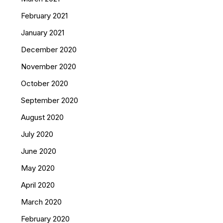
February 2021
January 2021
December 2020
November 2020
October 2020
September 2020
August 2020
July 2020
June 2020
May 2020
April 2020
March 2020
February 2020