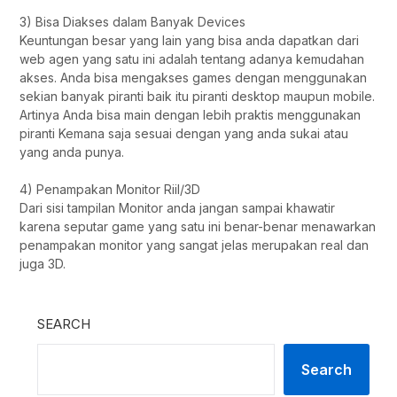
3) Bisa Diakses dalam Banyak Devices
Keuntungan besar yang lain yang bisa anda dapatkan dari
web agen yang satu ini adalah tentang adanya kemudahan
akses. Anda bisa mengakses games dengan menggunakan
sekian banyak piranti baik itu piranti desktop maupun mobile.
Artinya Anda bisa main dengan lebih praktis menggunakan
piranti Kemana saja sesuai dengan yang anda sukai atau
yang anda punya.
4) Penampakan Monitor Riil/3D
Dari sisi tampilan Monitor anda jangan sampai khawatir
karena seputar game yang satu ini benar-benar menawarkan
penampakan monitor yang sangat jelas merupakan real dan
juga 3D.
SEARCH
Search