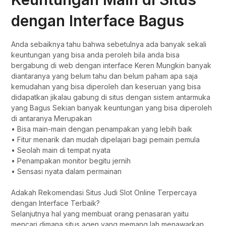
dengan Interface Bagus
Anda sebaiknya tahu bahwa sebetulnya ada banyak sekali
keuntungan yang bisa anda peroleh bila anda bisa
bergabung di web dengan interface Keren Mungkin banyak
diantaranya yang belum tahu dan belum paham apa saja
kemudahan yang bisa diperoleh dan keseruan yang bisa
didapatkan jikalau gabung di situs dengan sistem antarmuka
yang Bagus Sekian banyak keuntungan yang bisa diperoleh
di antaranya Merupakan
• Bisa main-main dengan penampakan yang lebih baik
• Fitur menarik dan mudah dipelajari bagi pemain pemula
• Seolah main di tempat nyata
• Penampakan monitor begitu jernih
• Sensasi nyata dalam permainan
Adakah Rekomendasi Situs Judi Slot Online Terpercaya
dengan Interface Terbaik?
Selanjutnya hal yang membuat orang penasaran yaitu
mencari dimana situs agen yang memang lah menawarkan