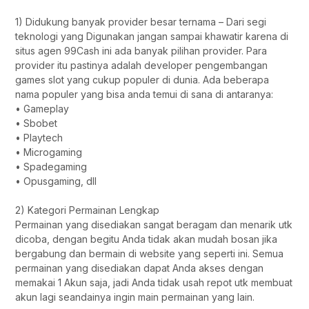
1) Didukung banyak provider besar ternama – Dari segi
teknologi yang Digunakan jangan sampai khawatir karena di
situs agen 99Cash ini ada banyak pilihan provider. Para
provider itu pastinya adalah developer pengembangan
games slot yang cukup populer di dunia. Ada beberapa
nama populer yang bisa anda temui di sana di antaranya:
• Gameplay
• Sbobet
• Playtech
• Microgaming
• Spadegaming
• Opusgaming, dll
2) Kategori Permainan Lengkap
Permainan yang disediakan sangat beragam dan menarik utk
dicoba, dengan begitu Anda tidak akan mudah bosan jika
bergabung dan bermain di website yang seperti ini. Semua
permainan yang disediakan dapat Anda akses dengan
memakai 1 Akun saja, jadi Anda tidak usah repot utk membuat
akun lagi seandainya ingin main permainan yang lain.