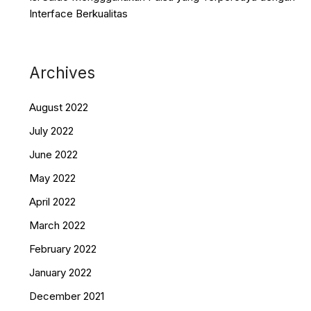
Interface Berkualitas
Archives
August 2022
July 2022
June 2022
May 2022
April 2022
March 2022
February 2022
January 2022
December 2021