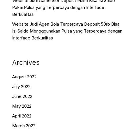
Website Judi Game Slot Deposit Pulsa Bisa Isi Saldo
Pakai Pulsa yang Terpercaya dengan Interface
Berkualitas
Website Judi Agen Bola Terpercaya Deposit 50rb Bisa
Isi Saldo Mengggunakan Pulsa yang Terpercaya dengan
Interface Berkualitas
Archives
August 2022
July 2022
June 2022
May 2022
April 2022
March 2022