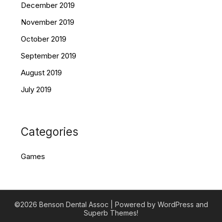
December 2019
November 2019
October 2019
September 2019
August 2019
July 2019
Categories
Games
©2026 Benson Dental Assoc
| Powered by WordPress and
Superb Themes!