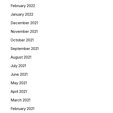
February 2022
January 2022
December 2021
November 2021
October 2021
September 2021
August 2021
July 2021
June 2021
May 2021
April 2021
March 2021
February 2021