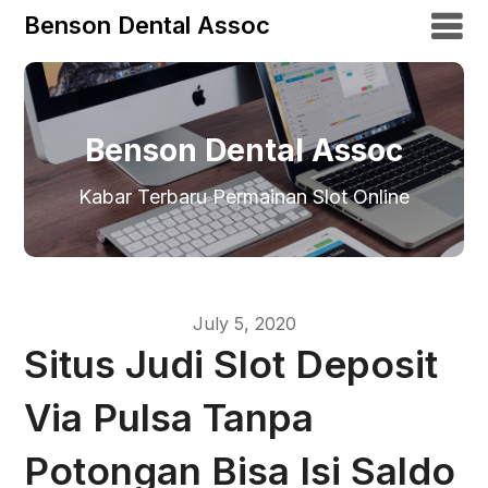
Benson Dental Assoc
Benson Dental Assoc
Kabar Terbaru Permainan Slot Online
July 5, 2020
Situs Judi Slot Deposit
Via Pulsa Tanpa
Potongan Bisa Isi Saldo