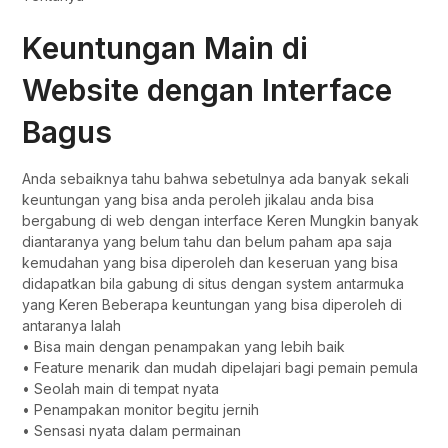
Keuntungan Main di
Website dengan Interface
Bagus
Anda sebaiknya tahu bahwa sebetulnya ada banyak sekali
keuntungan yang bisa anda peroleh jikalau anda bisa
bergabung di web dengan interface Keren Mungkin banyak
diantaranya yang belum tahu dan belum paham apa saja
kemudahan yang bisa diperoleh dan keseruan yang bisa
didapatkan bila gabung di situs dengan system antarmuka
yang Keren Beberapa keuntungan yang bisa diperoleh di
antaranya Ialah
• Bisa main dengan penampakan yang lebih baik
• Feature menarik dan mudah dipelajari bagi pemain pemula
• Seolah main di tempat nyata
• Penampakan monitor begitu jernih
• Sensasi nyata dalam permainan