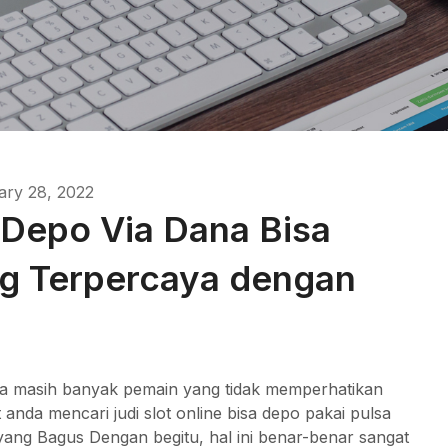
ary 28, 2022
e Depo Via Dana Bisa
ng Terpercaya dengan
ya masih banyak pemain yang tidak memperhatikan
 anda mencari judi slot online bisa depo pakai pulsa
 yang Bagus Dengan begitu, hal ini benar-benar sangat