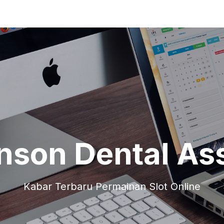
nson Dental As
Kabar Terbaru Permainan Slot Online