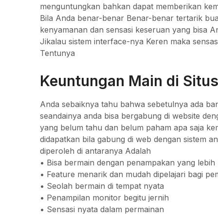
menguntungkan bahkan dapat memberikan ke
Bila Anda benar-benar Benar-benar tertarik bua
kenyamanan dan sensasi keseruan yang bisa An
Jikalau sistem interface-nya Keren maka sensa
Tentunya
Keuntungan Main di Situ
Anda sebaiknya tahu bahwa sebetulnya ada ban
seandainya anda bisa bergabung di website den
yang belum tahu dan belum paham apa saja kem
didapatkan bila gabung di web dengan sistem 
diperoleh di antaranya Adalah
• Bisa bermain dengan penampakan yang lebih 
• Feature menarik dan mudah dipelajari bagi p
• Seolah bermain di tempat nyata
• Penampilan monitor begitu jernih
• Sensasi nyata dalam permainan