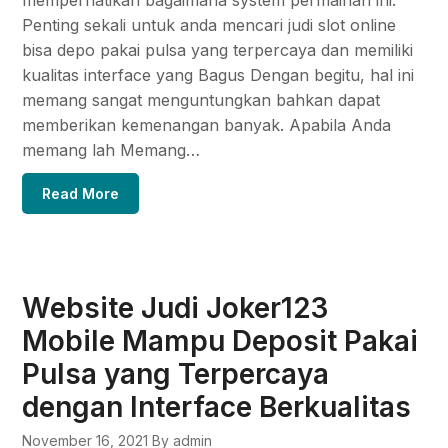
memperhatikan bagaimana system permainan ini.
Penting sekali untuk anda mencari judi slot online
bisa depo pakai pulsa yang terpercaya dan memiliki
kualitas interface yang Bagus Dengan begitu, hal ini
memang sangat menguntungkan bahkan dapat
memberikan kemenangan banyak. Apabila Anda
memang lah Memang…
Read More
Website Judi Joker123
Mobile Mampu Deposit Pakai
Pulsa yang Terpercaya
dengan Interface Berkualitas
November 16, 2021
By admin