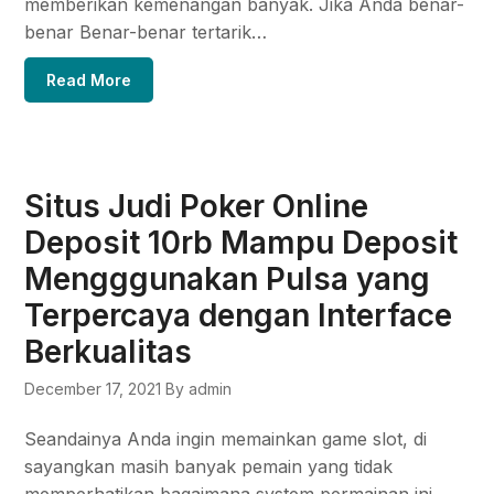
memberikan kemenangan banyak. Jika Anda benar-
benar Benar-benar tertarik…
Read More
Situs Judi Poker Online
Deposit 10rb Mampu Deposit
Mengggunakan Pulsa yang
Terpercaya dengan Interface
Berkualitas
December 17, 2021
By admin
Seandainya Anda ingin memainkan game slot, di
sayangkan masih banyak pemain yang tidak