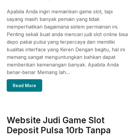
Apabila Anda ingin memainkan game slot, tapi
sayang masih banyak pemain yang tidak
memperhatikan bagaimana sistem permainan ini.
Penting sekali buat anda mencari judi slot online bisa
depo pakai pulsa yang terpercaya dan memiliki
kualitas interface yang Keren Dengan begitu, hal ini
memang sangat menguntungkan bahkan dapat
memberikan kemenangan banyak. Apabila Anda
benar-benar Memang lah…
Read More
Website Judi Game Slot
Deposit Pulsa 10rb Tanpa