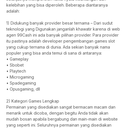
kelebihan yang bisa diperoleh. Beberapa diantaranya
adalah:
1) Didukung banyak provider besar ternama – Dari sudut
teknologi yang Digunakan janganlah khawatir karena di web
agen 99Cash ini ada banyak pilihan provider. Para provider
itu pastinya adalah developer pengembangan games slot
yang cukup ternama di dunia. Ada sekian banyak nama
populer yang bisa anda temui di sana di antaranya:
• Gameplay
• Sbobet
• Playtech
• Microgaming
• Spadegaming
• Opusgaming, dll
2) Kategori Games Lengkap
Permainan yang disediakan sangat bermacam macam dan
menarik untuk dicoba, dengan begitu Anda tidak akan
mudah bosan apabila bergabung dan main-main di website
yang seperti ini. Seluruhnya permainan yang disediakan