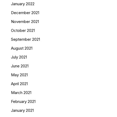
January 2022
December 2021
November 2021
October 2021
September 2021
August 2021
July 2021
June 2021
May 2021
April 2021
March 2021
February 2021
January 2021