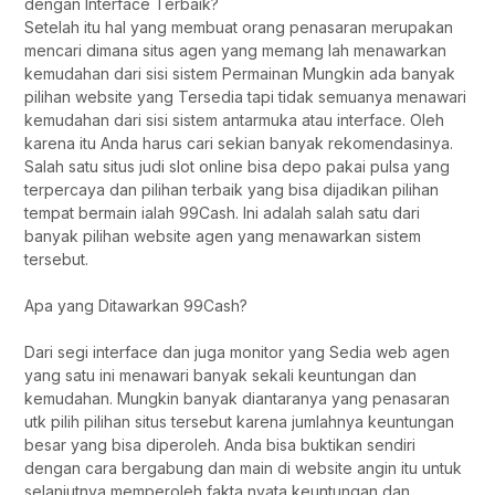
dengan Interface Terbaik?
Setelah itu hal yang membuat orang penasaran merupakan
mencari dimana situs agen yang memang lah menawarkan
kemudahan dari sisi sistem Permainan Mungkin ada banyak
pilihan website yang Tersedia tapi tidak semuanya menawari
kemudahan dari sisi sistem antarmuka atau interface. Oleh
karena itu Anda harus cari sekian banyak rekomendasinya.
Salah satu situs judi slot online bisa depo pakai pulsa yang
terpercaya dan pilihan terbaik yang bisa dijadikan pilihan
tempat bermain ialah 99Cash. Ini adalah salah satu dari
banyak pilihan website agen yang menawarkan sistem
tersebut.
Apa yang Ditawarkan 99Cash?
Dari segi interface dan juga monitor yang Sedia web agen
yang satu ini menawari banyak sekali keuntungan dan
kemudahan. Mungkin banyak diantaranya yang penasaran
utk pilih pilihan situs tersebut karena jumlahnya keuntungan
besar yang bisa diperoleh. Anda bisa buktikan sendiri
dengan cara bergabung dan main di website angin itu untuk
selanjutnya memperoleh fakta nyata keuntungan dan