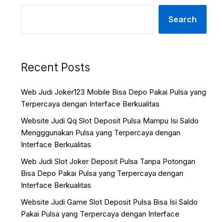
Search
Recent Posts
Web Judi Joker123 Mobile Bisa Depo Pakai Pulsa yang
Terpercaya dengan Interface Berkualitas
Website Judi Qq Slot Deposit Pulsa Mampu Isi Saldo
Mengggunakan Pulsa yang Terpercaya dengan
Interface Berkualitas
Web Judi Slot Joker Deposit Pulsa Tanpa Potongan
Bisa Depo Pakai Pulsa yang Terpercaya dengan
Interface Berkualitas
Website Judi Game Slot Deposit Pulsa Bisa Isi Saldo
Pakai Pulsa yang Terpercaya dengan Interface