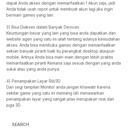
dapat Anda akses dengan memanfaatkan 1 Akun saja, jadi
Anda tidak usah repot untuk membuat akun lagi jika ingin
bermain games yang lain.
3) Bisa Diakses dalam Banyak Devices
Keuntungan besar yang lain yang bisa anda dapatkan dari
website agen yang satu ini ialah tentang adanya kemudahan
akses. Anda bisa membuka games dengan memanfaatkan
sekian banyak piranti baik itu perangkat desktop ataupun
mobile. Artinya Anda bisa main-main dengan lebih praktis
memanfaatkan piranti Kemana saja sesuai dengan yang anda
sukai atau yang anda punya.
4) Penampakan Layar Riil/3D
Dari segi tampilan Monitor anda jangan khawatir karena
sekitar game yang satu ini memang lah menawarkan
penampakan layar yang sangat jelas merupakan real dan
juga 3D.
SEARCH