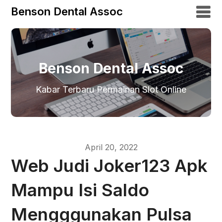
Benson Dental Assoc
Benson Dental Assoc
Kabar Terbaru Permainan Slot Online
April 20, 2022
Web Judi Joker123 Apk
Mampu Isi Saldo
Mengggunakan Pulsa