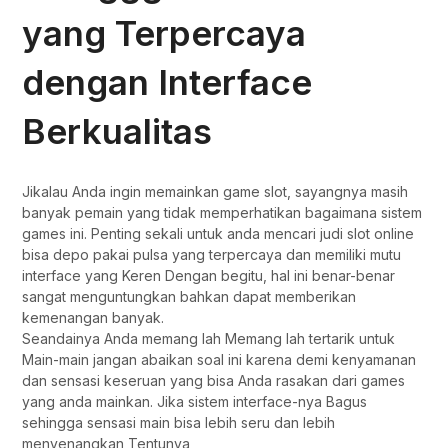
yang Terpercaya
dengan Interface
Berkualitas
Jikalau Anda ingin memainkan game slot, sayangnya masih
banyak pemain yang tidak memperhatikan bagaimana sistem
games ini. Penting sekali untuk anda mencari judi slot online
bisa depo pakai pulsa yang terpercaya dan memiliki mutu
interface yang Keren Dengan begitu, hal ini benar-benar
sangat menguntungkan bahkan dapat memberikan
kemenangan banyak.
Seandainya Anda memang lah Memang lah tertarik untuk
Main-main jangan abaikan soal ini karena demi kenyamanan
dan sensasi keseruan yang bisa Anda rasakan dari games
yang anda mainkan. Jika sistem interface-nya Bagus
sehingga sensasi main bisa lebih seru dan lebih
menyenangkan Tentunya