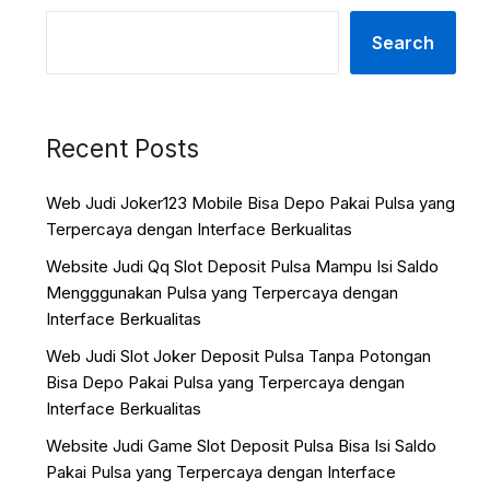
Search
Recent Posts
Web Judi Joker123 Mobile Bisa Depo Pakai Pulsa yang
Terpercaya dengan Interface Berkualitas
Website Judi Qq Slot Deposit Pulsa Mampu Isi Saldo
Mengggunakan Pulsa yang Terpercaya dengan
Interface Berkualitas
Web Judi Slot Joker Deposit Pulsa Tanpa Potongan
Bisa Depo Pakai Pulsa yang Terpercaya dengan
Interface Berkualitas
Website Judi Game Slot Deposit Pulsa Bisa Isi Saldo
Pakai Pulsa yang Terpercaya dengan Interface