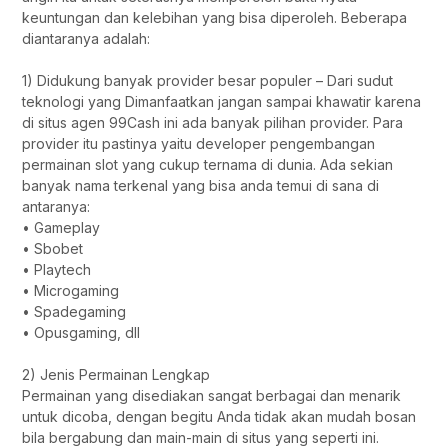
keuntungan dan kelebihan yang bisa diperoleh. Beberapa
diantaranya adalah:
1) Didukung banyak provider besar populer – Dari sudut
teknologi yang Dimanfaatkan jangan sampai khawatir karena
di situs agen 99Cash ini ada banyak pilihan provider. Para
provider itu pastinya yaitu developer pengembangan
permainan slot yang cukup ternama di dunia. Ada sekian
banyak nama terkenal yang bisa anda temui di sana di
antaranya:
• Gameplay
• Sbobet
• Playtech
• Microgaming
• Spadegaming
• Opusgaming, dll
2) Jenis Permainan Lengkap
Permainan yang disediakan sangat berbagai dan menarik
untuk dicoba, dengan begitu Anda tidak akan mudah bosan
bila bergabung dan main-main di situs yang seperti ini.