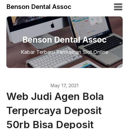
Benson Dental Assoc
Benson Dental Assoc
Kabar Terbaru Permainan Slot Online
May 17, 2021
Web Judi Agen Bola
Terpercaya Deposit
50rb Bisa Deposit