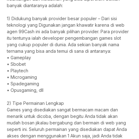
banyak diantaranya adalah:
1) Didukung banyak provider besar populer – Dari sisi
teknologi yang Digunakan jangan khawatir karena di web
agen 99Cash ini ada banyak pilihan provider. Para provider
itu tentunya ialah developer pengembangan games slot
yang cukup populer di dunia. Ada sekian banyak nama
ternama yang bisa anda temui di sana di antaranya:
• Gameplay
• Sbobet
• Playtech
• Microgaming
• Spadegaming
• Opusgaming, dll
2) Tipe Permainan Lengkap
Games yang disediakan sangat bermacam macam dan
menarik untuk dicoba, dengan begitu Anda tidak akan
mudah bosan jikalau bergabung dan bermain di web yang
seperti ini. Seluruh permainan yang disediakan dapat Anda
akses dengan menggunakan 1 Akun saja, jadi Anda tidak