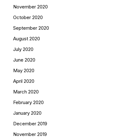
November 2020
October 2020
September 2020
August 2020
July 2020
June 2020
May 2020
April 2020
March 2020
February 2020
January 2020
December 2019
November 2019