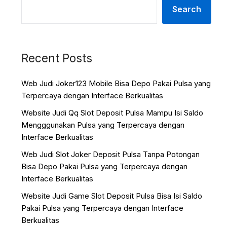
Search
Recent Posts
Web Judi Joker123 Mobile Bisa Depo Pakai Pulsa yang
Terpercaya dengan Interface Berkualitas
Website Judi Qq Slot Deposit Pulsa Mampu Isi Saldo
Mengggunakan Pulsa yang Terpercaya dengan
Interface Berkualitas
Web Judi Slot Joker Deposit Pulsa Tanpa Potongan
Bisa Depo Pakai Pulsa yang Terpercaya dengan
Interface Berkualitas
Website Judi Game Slot Deposit Pulsa Bisa Isi Saldo
Pakai Pulsa yang Terpercaya dengan Interface
Berkualitas