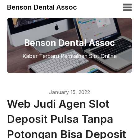
Benson Dental Assoc
Benson Dental Assoc
Kabar Terbaru Permainan Slot Online
January 15, 2022
Web Judi Agen Slot
Deposit Pulsa Tanpa
Potongan Bisa Deposit