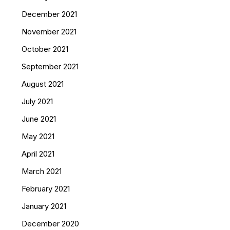
December 2021
November 2021
October 2021
September 2021
August 2021
July 2021
June 2021
May 2021
April 2021
March 2021
February 2021
January 2021
December 2020