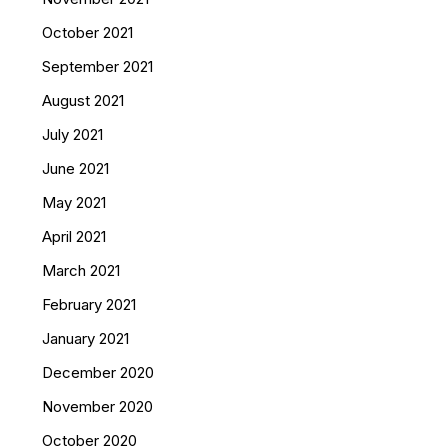
October 2021
September 2021
August 2021
July 2021
June 2021
May 2021
April 2021
March 2021
February 2021
January 2021
December 2020
November 2020
October 2020