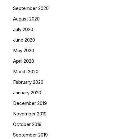
September 2020
August 2020
July 2020
June 2020
May 2020
April 2020
March 2020
February 2020
January 2020
December 2019
November 2019
October 2019
September 2019