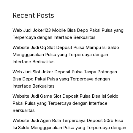
Recent Posts
Web Judi Joker123 Mobile Bisa Depo Pakai Pulsa yang
Terpercaya dengan Interface Berkualitas
Website Judi Qq Slot Deposit Pulsa Mampu Isi Saldo
Mengggunakan Pulsa yang Terpercaya dengan
Interface Berkualitas
Web Judi Slot Joker Deposit Pulsa Tanpa Potongan
Bisa Depo Pakai Pulsa yang Terpercaya dengan
Interface Berkualitas
Website Judi Game Slot Deposit Pulsa Bisa Isi Saldo
Pakai Pulsa yang Terpercaya dengan Interface
Berkualitas
Website Judi Agen Bola Terpercaya Deposit 50rb Bisa
Isi Saldo Mengggunakan Pulsa yang Terpercaya dengan