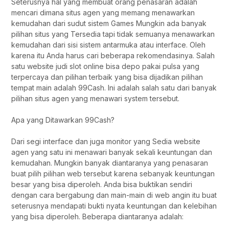
Seterusnya hal yang membuat orang penasaran adalah
mencari dimana situs agen yang memang menawarkan
kemudahan dari sudut sistem Games Mungkin ada banyak
pilihan situs yang Tersedia tapi tidak semuanya menawarkan
kemudahan dari sisi sistem antarmuka atau interface. Oleh
karena itu Anda harus cari beberapa rekomendasinya. Salah
satu website judi slot online bisa depo pakai pulsa yang
terpercaya dan pilihan terbaik yang bisa dijadikan pilihan
tempat main adalah 99Cash. Ini adalah salah satu dari banyak
pilihan situs agen yang menawari system tersebut.
Apa yang Ditawarkan 99Cash?
Dari segi interface dan juga monitor yang Sedia website
agen yang satu ini menawari banyak sekali keuntungan dan
kemudahan. Mungkin banyak diantaranya yang penasaran
buat pilih pilihan web tersebut karena sebanyak keuntungan
besar yang bisa diperoleh. Anda bisa buktikan sendiri
dengan cara bergabung dan main-main di web angin itu buat
seterusnya mendapati bukti nyata keuntungan dan kelebihan
yang bisa diperoleh. Beberapa diantaranya adalah: