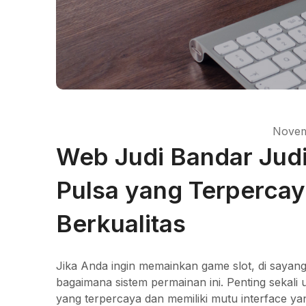
Novem
Web Judi Bandar Judi
Pulsa yang Terpercay
Berkualitas
Jika Anda ingin memainkan game slot, di saya
bagaimana sistem permainan ini. Penting sekali u
yang terpercaya dan memiliki mutu interface ya