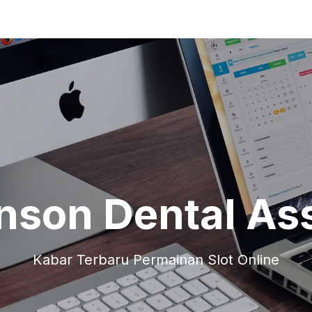
nson Dental As
Kabar Terbaru Permainan Slot Online