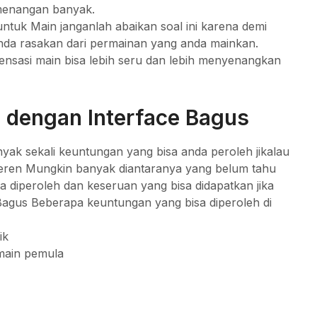
menangan banyak.
ntuk Main janganlah abaikan soal ini karena demi
da rasakan dari permainan yang anda mainkan.
nsasi main bisa lebih seru dan lebih menyenangkan
s dengan Interface Bagus
ak sekali keuntungan yang bisa anda peroleh jikalau
Keren Mungkin banyak diantaranya yang belum tahu
diperoleh dan keseruan yang bisa didapatkan jika
agus Beberapa keuntungan yang bisa diperoleh di
ik
emain pemula