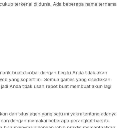
cukup terkenal di dunia. Ada beberapa nama ternama
arik buat dicoba, dengan begitu Anda tidak akan
eb yang seperti ini. Semua games yang disediakan
jadi Anda tidak usah repot buat membuat akun lagi
an dari situs agen yang satu ini yakni tentang adanya
nan dengan memakai beberapa perangkat baik itu
a bisa main-main dengan lebih praktis memanfaatkan