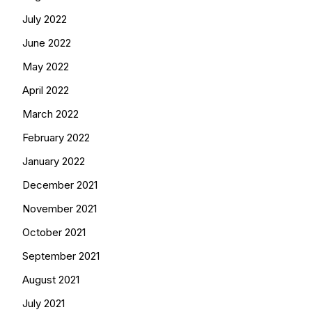
July 2022
June 2022
May 2022
April 2022
March 2022
February 2022
January 2022
December 2021
November 2021
October 2021
September 2021
August 2021
July 2021