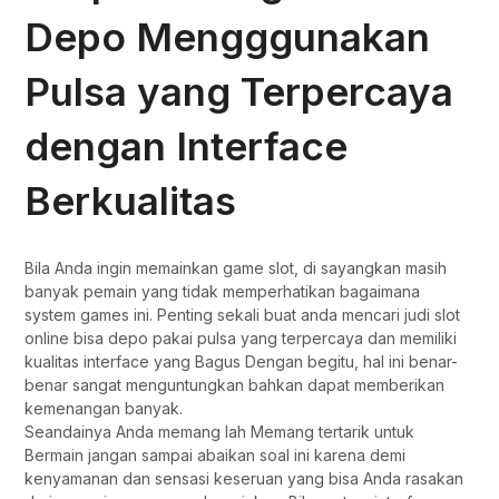
Depo Mengggunakan
Pulsa yang Terpercaya
dengan Interface
Berkualitas
Bila Anda ingin memainkan game slot, di sayangkan masih
banyak pemain yang tidak memperhatikan bagaimana
system games ini. Penting sekali buat anda mencari judi slot
online bisa depo pakai pulsa yang terpercaya dan memiliki
kualitas interface yang Bagus Dengan begitu, hal ini benar-
benar sangat menguntungkan bahkan dapat memberikan
kemenangan banyak.
Seandainya Anda memang lah Memang tertarik untuk
Bermain jangan sampai abaikan soal ini karena demi
kenyamanan dan sensasi keseruan yang bisa Anda rasakan