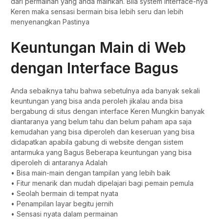
dari permainan yang anda mainkan. Bila system interface-nya
Keren maka sensasi bermain bisa lebih seru dan lebih
menyenangkan Pastinya
Keuntungan Main di Web
dengan Interface Bagus
Anda sebaiknya tahu bahwa sebetulnya ada banyak sekali
keuntungan yang bisa anda peroleh jikalau anda bisa
bergabung di situs dengan interface Keren Mungkin banyak
diantaranya yang belum tahu dan belum paham apa saja
kemudahan yang bisa diperoleh dan keseruan yang bisa
didapatkan apabila gabung di website dengan sistem
antarmuka yang Bagus Beberapa keuntungan yang bisa
diperoleh di antaranya Adalah
• Bisa main-main dengan tampilan yang lebih baik
• Fitur menarik dan mudah dipelajari bagi pemain pemula
• Seolah bermain di tempat nyata
• Penampilan layar begitu jernih
• Sensasi nyata dalam permainan