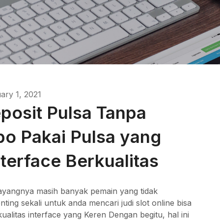
ary 1, 2021
eposit Pulsa Tanpa
o Pakai Pulsa yang
terface Berkualitas
ayangnya masih banyak pemain yang tidak
ing sekali untuk anda mencari judi slot online bisa
ualitas interface yang Keren Dengan begitu, hal ini