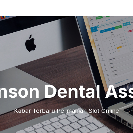
nson Dental As
Kabar Terbaru Permainan Slot Online