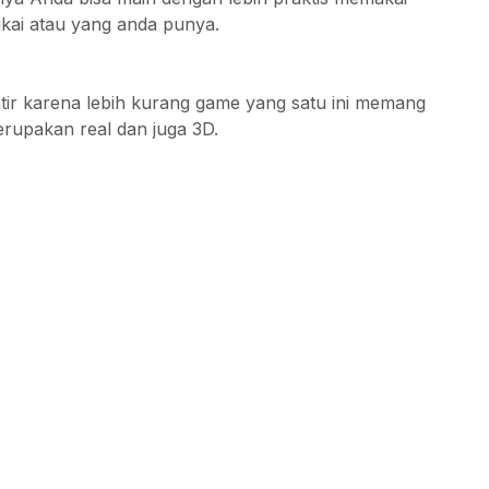
ukai atau yang anda punya.
atir karena lebih kurang game yang satu ini memang
erupakan real dan juga 3D.