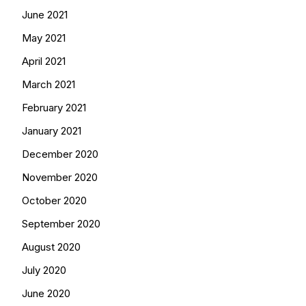
June 2021
May 2021
April 2021
March 2021
February 2021
January 2021
December 2020
November 2020
October 2020
September 2020
August 2020
July 2020
June 2020