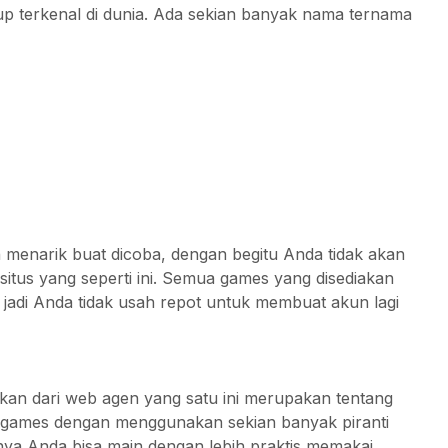
 terkenal di dunia. Ada sekian banyak nama ternama
menarik buat dicoba, dengan begitu Anda tidak akan
itus yang seperti ini. Semua games yang disediakan
jadi Anda tidak usah repot untuk membuat akun lagi
kan dari web agen yang satu ini merupakan tentang
games dengan menggunakan sekian banyak piranti
inya Anda bisa main dengan lebih praktis memakai