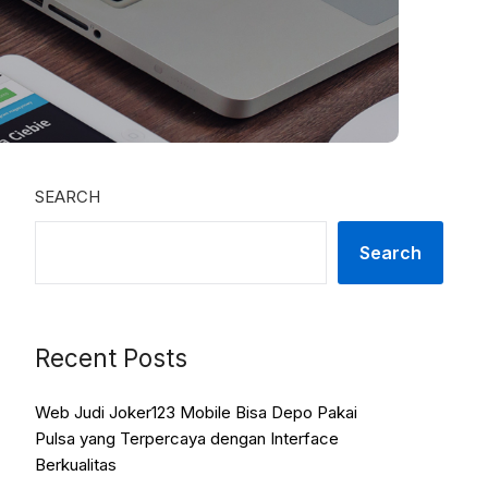
SEARCH
Search
Recent Posts
Web Judi Joker123 Mobile Bisa Depo Pakai
Pulsa yang Terpercaya dengan Interface
Berkualitas