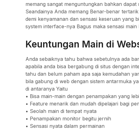
memang sangat menguntungkan bahkan dapat
Seandainya Anda memang Benar-benar tertarik u
demi kenyamanan dan sensasi keseruan yang bi
system interface-nya Bagus maka sensasi main 
Keuntungan Main di Webs
Anda sebaiknya tahu bahwa sebetulnya ada ban
apabila anda bisa bergabung di situs dengan i
tahu dan belum paham apa saja kemudahan yang
bila gabung di web dengan sistem antarmuka y
di antaranya Yaitu
• Bisa main-main dengan penampakan yang lebi
• Feature menarik dan mudah dipelajari bagi p
• Seolah main di tempat nyata
• Penampakan monitor begitu jernih
• Sensasi nyata dalam permainan