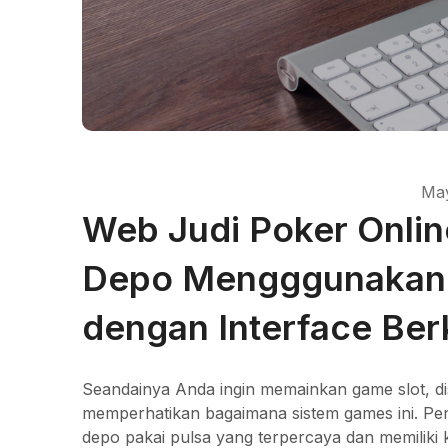
May
Web Judi Poker Onlin
Depo Mengggunakan 
dengan Interface Ber
Seandainya Anda ingin memainkan game slot, d
memperhatikan bagaimana sistem games ini. Penti
depo pakai pulsa yang terpercaya dan memiliki k