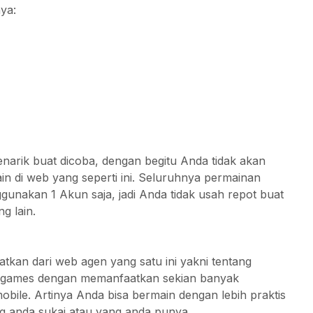
ya:
arik buat dicoba, dengan begitu Anda tidak akan
 di web yang seperti ini. Seluruhnya permainan
unakan 1 Akun saja, jadi Anda tidak usah repot buat
g lain.
tkan dari web agen yang satu ini yakni tentang
 games dengan memanfaatkan sekian banyak
bile. Artinya Anda bisa bermain dengan lebih praktis
g anda sukai atau yang anda punya.