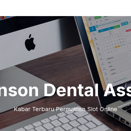
nson Dental As
Kabar Terbaru Permainan Slot Online