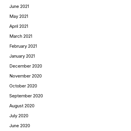
June 2021
May 2021
April 2021
March 2021
February 2021
January 2021
December 2020
November 2020
October 2020
September 2020
August 2020
July 2020
June 2020