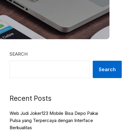
SEARCH
Search
Recent Posts
Web Judi Joker123 Mobile Bisa Depo Pakai
Pulsa yang Terpercaya dengan Interface
Berkualitas