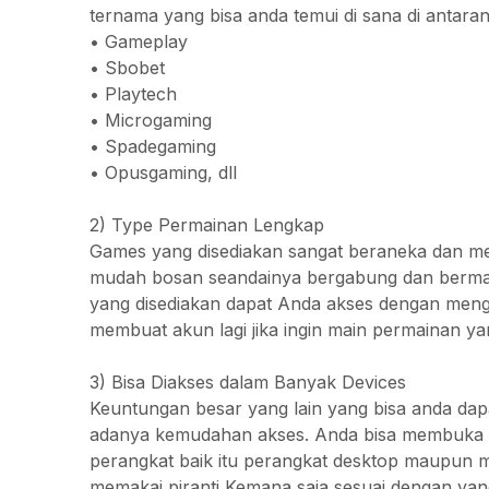
ternama yang bisa anda temui di sana di antaran
• Gameplay
• Sbobet
• Playtech
• Microgaming
• Spadegaming
• Opusgaming, dll
2) Type Permainan Lengkap
Games yang disediakan sangat beraneka dan men
mudah bosan seandainya bergabung dan bermain
yang disediakan dapat Anda akses dengan mengg
membuat akun lagi jika ingin main permainan yan
3) Bisa Diakses dalam Banyak Devices
Keuntungan besar yang lain yang bisa anda dapa
adanya kemudahan akses. Anda bisa membuka
perangkat baik itu perangkat desktop maupun mo
memakai piranti Kemana saja sesuai dengan yan