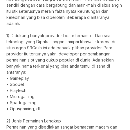
sendiri dengan cara bergabung dan main-main di situs angin
itu utk seterusnya meraih fakta nyata keuntungan dan
kelebihan yang bisa diperoleh. Beberapa diantaranya
adalah:
1) Didukung banyak provider besar ternama – Dari sisi
teknologi yang Dipakai jangan sampai khawatir karena di
situs agen 99Cash ini ada banyak pilihan provider. Para
provider itu tentunya yakni developer pengembangan
permainan slot yang cukup populer di dunia. Ada sekian
banyak nama terkenal yang bisa anda temui di sana di
antaranya:
• Gameplay
• Sbobet
• Playtech
• Microgaming
• Spadegaming
• Opusgaming, dll
2) Jenis Permainan Lengkap
Permainan yang disediakan sangat bermacam macam dan