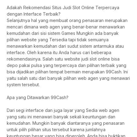
Adakah Rekomendasi Situs Judi Slot Online Terpercaya
dengan Interface Terbaik?
Selanjutnya hal yang membuat orang penasaran merupakan
mencari dimana web agen yang benar-benar menawarkan
kemudahan dari sisi sistem Games Mungkin ada banyak
pilihan website yang Tersedia tapi tidak semuanya
menawarkan kemudahan dari sudut sistem antarmuka atau
interface. Oleh karena itu Anda harus cari beberapa
rekomendasinya. Salah satu website judi slot online bisa
depo pakai pulsa yang terpercaya dan pilihan terbaik yang
bisa dijadikan pilihan tempat bermain merupakan 99Cash. Ini
yaitu salah satu dari banyak pilihan web agen yang menawari
system tersebut.
Apa yang Ditawarkan 99Cash?
Dari segi interface dan juga layar yang Sedia web agen
yang satu ini menawari banyak sekali keuntungan dan
kemudahan. Mungkin banyak diantaranya yang penasaran
untuk pilih pilihan situs tersebut karena jumlahnya
keuntungan besar yang bisa diperoleh. Anda bisa buktikan