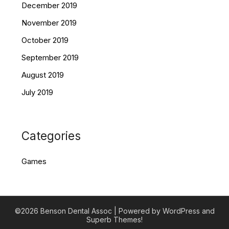
December 2019
November 2019
October 2019
September 2019
August 2019
July 2019
Categories
Games
©2026 Benson Dental Assoc
| Powered by WordPress and
Superb Themes!