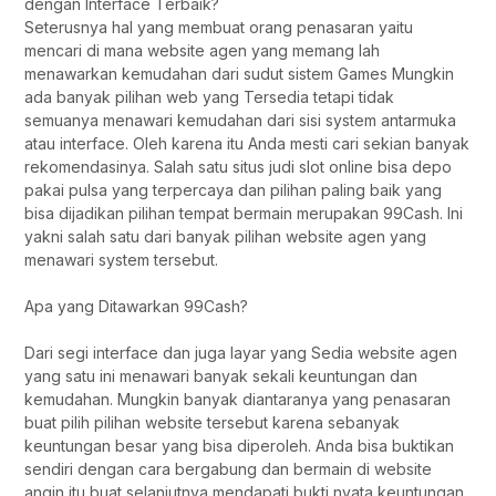
dengan Interface Terbaik?
Seterusnya hal yang membuat orang penasaran yaitu
mencari di mana website agen yang memang lah
menawarkan kemudahan dari sudut sistem Games Mungkin
ada banyak pilihan web yang Tersedia tetapi tidak
semuanya menawari kemudahan dari sisi system antarmuka
atau interface. Oleh karena itu Anda mesti cari sekian banyak
rekomendasinya. Salah satu situs judi slot online bisa depo
pakai pulsa yang terpercaya dan pilihan paling baik yang
bisa dijadikan pilihan tempat bermain merupakan 99Cash. Ini
yakni salah satu dari banyak pilihan website agen yang
menawari system tersebut.
Apa yang Ditawarkan 99Cash?
Dari segi interface dan juga layar yang Sedia website agen
yang satu ini menawari banyak sekali keuntungan dan
kemudahan. Mungkin banyak diantaranya yang penasaran
buat pilih pilihan website tersebut karena sebanyak
keuntungan besar yang bisa diperoleh. Anda bisa buktikan
sendiri dengan cara bergabung dan bermain di website
angin itu buat selanjutnya mendapati bukti nyata keuntungan