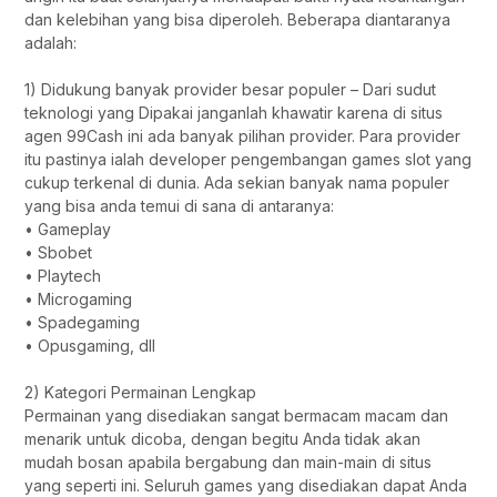
dan kelebihan yang bisa diperoleh. Beberapa diantaranya
adalah:
1) Didukung banyak provider besar populer – Dari sudut
teknologi yang Dipakai janganlah khawatir karena di situs
agen 99Cash ini ada banyak pilihan provider. Para provider
itu pastinya ialah developer pengembangan games slot yang
cukup terkenal di dunia. Ada sekian banyak nama populer
yang bisa anda temui di sana di antaranya:
• Gameplay
• Sbobet
• Playtech
• Microgaming
• Spadegaming
• Opusgaming, dll
2) Kategori Permainan Lengkap
Permainan yang disediakan sangat bermacam macam dan
menarik untuk dicoba, dengan begitu Anda tidak akan
mudah bosan apabila bergabung dan main-main di situs
yang seperti ini. Seluruh games yang disediakan dapat Anda