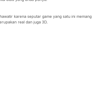
khawatir karena seputar game yang satu ini memang
erupakan real dan juga 3D.