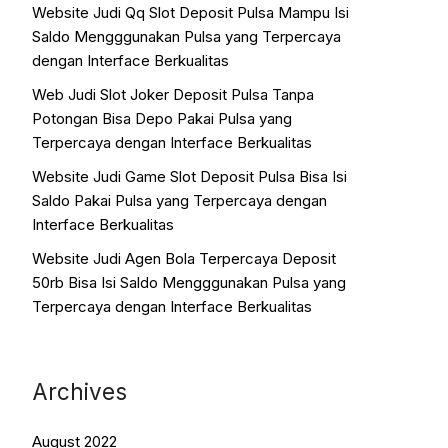
Website Judi Qq Slot Deposit Pulsa Mampu Isi
Saldo Mengggunakan Pulsa yang Terpercaya
dengan Interface Berkualitas
Web Judi Slot Joker Deposit Pulsa Tanpa
Potongan Bisa Depo Pakai Pulsa yang
Terpercaya dengan Interface Berkualitas
Website Judi Game Slot Deposit Pulsa Bisa Isi
Saldo Pakai Pulsa yang Terpercaya dengan
Interface Berkualitas
Website Judi Agen Bola Terpercaya Deposit
50rb Bisa Isi Saldo Mengggunakan Pulsa yang
Terpercaya dengan Interface Berkualitas
Archives
August 2022