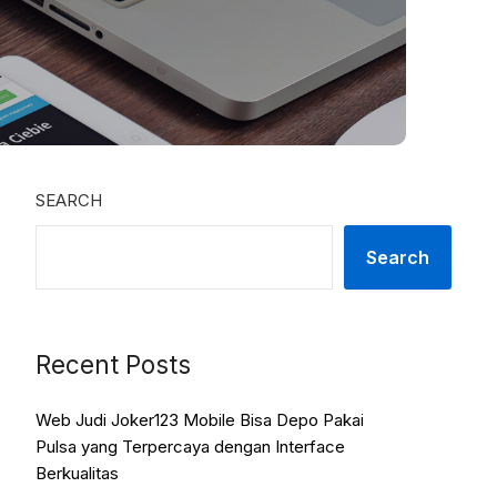
SEARCH
Search
Recent Posts
Web Judi Joker123 Mobile Bisa Depo Pakai
Pulsa yang Terpercaya dengan Interface
Berkualitas