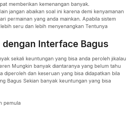
apat memberikan kemenangan banyak.
ain jangan abaikan soal ini karena demi kenyamanan
ari permainan yang anda mainkan. Apabila sistem
a lebih seru dan lebih menyenangkan Tentunya
s dengan Interface Bagus
ak sekali keuntungan yang bisa anda peroleh jikalau
 Keren Mungkin banyak diantaranya yang belum tahu
diperoleh dan keseruan yang bisa didapatkan bila
ang Bagus Sekian banyak keuntungan yang bisa
in pemula