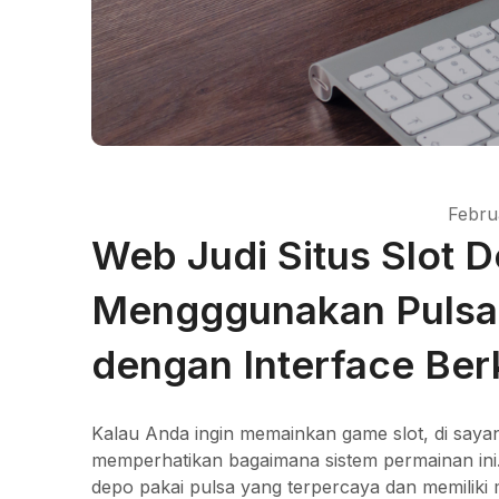
Febru
Web Judi Situs Slot D
Mengggunakan Pulsa
dengan Interface Ber
Kalau Anda ingin memainkan game slot, di say
memperhatikan bagaimana sistem permainan ini. P
depo pakai pulsa yang terpercaya dan memiliki 