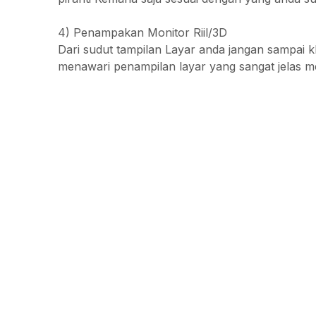
4) Penampakan Monitor Riil/3D
Dari sudut tampilan Layar anda jangan sampai 
menawari penampilan layar yang sangat jelas m