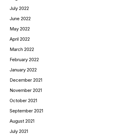
July 2022
June 2022
May 2022
April 2022
March 2022
February 2022
January 2022
December 2021
November 2021
October 2021
September 2021
August 2021
July 2021