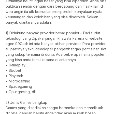
jumlahnya keuntungan besar yang bisa diperoleh. Anda bisa
buktikan sendiri dengan cara bergabung dan main-main di
web angin itu utk kemudian memperoleh kenyataan nyata
keuntungan dan kelebihan yang bisa diperoleh. Sekian
banyak diantaranya adalah:
1) Didukung banyak provider besar populer – Dari sudut
teknologi yang Dipakai jangan khawatir karena di website
agen 99Cash ini ada banyak pilihan provider. Para provider
itu pastinya yakni developer pengembangan permainan slot
yang cukup ternama di dunia. Ada beberapa nama populer
yang bisa anda temui di sana di antaranya:
• Gameplay
• Sbobet
• Playtech
• Microgaming
• Spadegaming
• Opusgaming, dll
2) Jenis Games Lengkap
Games yang disediakan sangat beraneka dan menarik utk
dicoba, dengan begitu Anda tidak akan mudah bosan