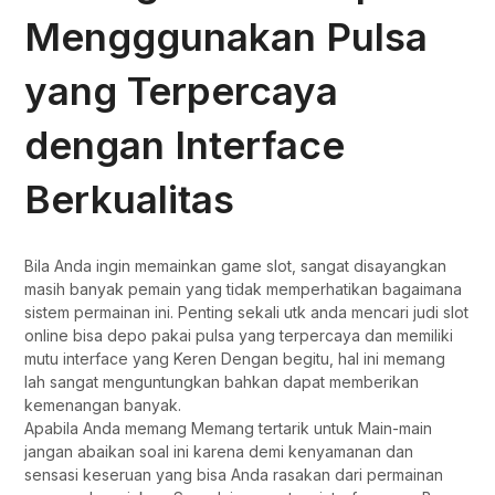
Mengggunakan Pulsa
yang Terpercaya
dengan Interface
Berkualitas
Bila Anda ingin memainkan game slot, sangat disayangkan
masih banyak pemain yang tidak memperhatikan bagaimana
sistem permainan ini. Penting sekali utk anda mencari judi slot
online bisa depo pakai pulsa yang terpercaya dan memiliki
mutu interface yang Keren Dengan begitu, hal ini memang
lah sangat menguntungkan bahkan dapat memberikan
kemenangan banyak.
Apabila Anda memang Memang tertarik untuk Main-main
jangan abaikan soal ini karena demi kenyamanan dan
sensasi keseruan yang bisa Anda rasakan dari permainan