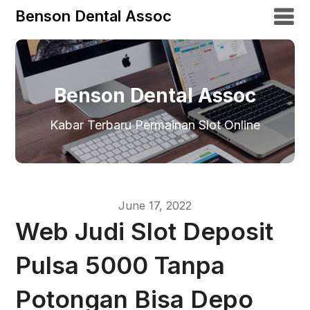
Benson Dental Assoc
Benson Dental Assoc
Kabar Terbaru Permainan Slot Online
June 17, 2022
Web Judi Slot Deposit
Pulsa 5000 Tanpa
Potongan Bisa Depo