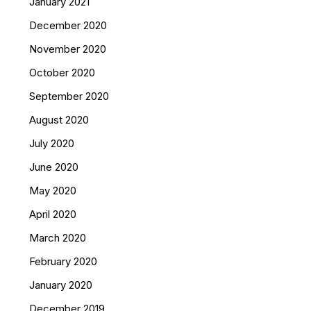
January 2021
December 2020
November 2020
October 2020
September 2020
August 2020
July 2020
June 2020
May 2020
April 2020
March 2020
February 2020
January 2020
December 2019