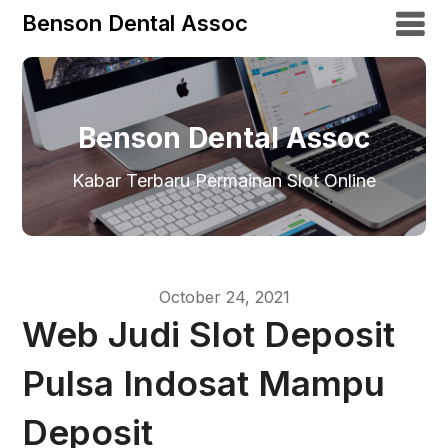
Benson Dental Assoc
Benson Dental Assoc
Kabar Terbaru Permainan Slot Online
October 24, 2021
Web Judi Slot Deposit
Pulsa Indosat Mampu
Deposit