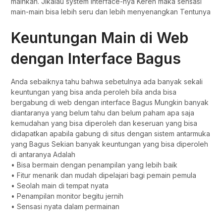
mainkan. Jikalau system interface-nya Keren maka sensasi
main-main bisa lebih seru dan lebih menyenangkan Tentunya
Keuntungan Main di Web
dengan Interface Bagus
Anda sebaiknya tahu bahwa sebetulnya ada banyak sekali
keuntungan yang bisa anda peroleh bila anda bisa
bergabung di web dengan interface Bagus Mungkin banyak
diantaranya yang belum tahu dan belum paham apa saja
kemudahan yang bisa diperoleh dan keseruan yang bisa
didapatkan apabila gabung di situs dengan sistem antarmuka
yang Bagus Sekian banyak keuntungan yang bisa diperoleh
di antaranya Adalah
• Bisa bermain dengan penampilan yang lebih baik
• Fitur menarik dan mudah dipelajari bagi pemain pemula
• Seolah main di tempat nyata
• Penampilan monitor begitu jernih
• Sensasi nyata dalam permainan