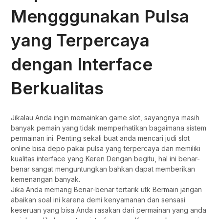
Mengggunakan Pulsa
yang Terpercaya
dengan Interface
Berkualitas
Jikalau Anda ingin memainkan game slot, sayangnya masih
banyak pemain yang tidak memperhatikan bagaimana sistem
permainan ini. Penting sekali buat anda mencari judi slot
online bisa depo pakai pulsa yang terpercaya dan memiliki
kualitas interface yang Keren Dengan begitu, hal ini benar-
benar sangat menguntungkan bahkan dapat memberikan
kemenangan banyak.
Jika Anda memang Benar-benar tertarik utk Bermain jangan
abaikan soal ini karena demi kenyamanan dan sensasi
keseruan yang bisa Anda rasakan dari permainan yang anda