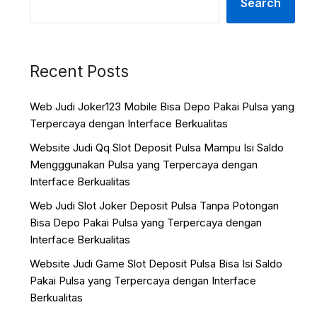
Search
Recent Posts
Web Judi Joker123 Mobile Bisa Depo Pakai Pulsa yang
Terpercaya dengan Interface Berkualitas
Website Judi Qq Slot Deposit Pulsa Mampu Isi Saldo
Mengggunakan Pulsa yang Terpercaya dengan
Interface Berkualitas
Web Judi Slot Joker Deposit Pulsa Tanpa Potongan
Bisa Depo Pakai Pulsa yang Terpercaya dengan
Interface Berkualitas
Website Judi Game Slot Deposit Pulsa Bisa Isi Saldo
Pakai Pulsa yang Terpercaya dengan Interface
Berkualitas