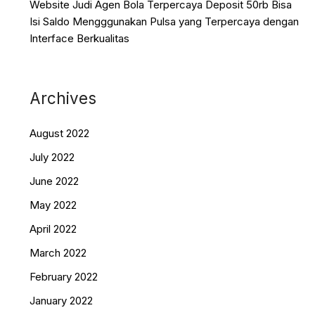
Website Judi Agen Bola Terpercaya Deposit 50rb Bisa
Isi Saldo Mengggunakan Pulsa yang Terpercaya dengan
Interface Berkualitas
Archives
August 2022
July 2022
June 2022
May 2022
April 2022
March 2022
February 2022
January 2022