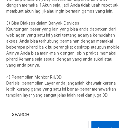
dengan memakai 1 Akun saja, jadi Anda tidak usah repot utk
membuat akun lagi jikalau ingin bermain games yang lain.
3) Bisa Diakses dalam Banyak Devices
Keuntungan besar yang lain yang bisa anda dapatkan dari
web agen yang satu ini yakni tentang adanya kemudahan
akses. Anda bisa terhubung permainan dengan memakai
beberapa piranti baik itu perangkat desktop ataupun mobile.
Artinya Anda bisa main-main dengan lebih praktis memakai
piranti Kemana saja sesuai dengan yang anda sukai atau
yang anda punya.
4) Penampilan Monitor Riil/3D
Dari sisi penampilan Layar anda janganlah khawatir karena
lebih kurang game yang satu ini benar-benar menawarkan
tampilan layar yang sangat jelas ialah real dan juga 3D.
SEARCH