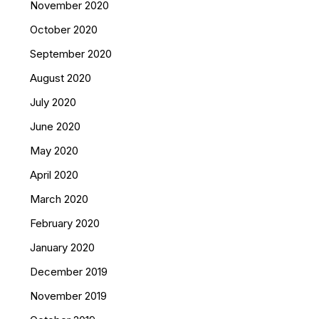
November 2020
October 2020
September 2020
August 2020
July 2020
June 2020
May 2020
April 2020
March 2020
February 2020
January 2020
December 2019
November 2019