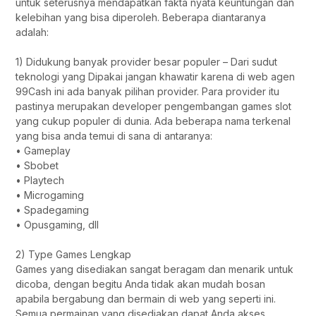
untuk seterusnya mendapatkan fakta nyata keuntungan dan
kelebihan yang bisa diperoleh. Beberapa diantaranya
adalah:
1) Didukung banyak provider besar populer – Dari sudut
teknologi yang Dipakai jangan khawatir karena di web agen
99Cash ini ada banyak pilihan provider. Para provider itu
pastinya merupakan developer pengembangan games slot
yang cukup populer di dunia. Ada beberapa nama terkenal
yang bisa anda temui di sana di antaranya:
• Gameplay
• Sbobet
• Playtech
• Microgaming
• Spadegaming
• Opusgaming, dll
2) Type Games Lengkap
Games yang disediakan sangat beragam dan menarik untuk
dicoba, dengan begitu Anda tidak akan mudah bosan
apabila bergabung dan bermain di web yang seperti ini.
Semua permainan yang disediakan dapat Anda akses