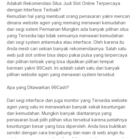
Adakah Rekomendasi Situs Judi Slot Online Terpercaya
dengan Interface Terbaik?
Kemudian hal yang membuat orang penasaran yakni mencari
dimana website agen yang memang menawari kemudahan
dari segi sistem Permainan Mungkin ada banyak pilihan situs
yang Tersedia tapi tidak semuanya menawari kemudahan
dari segi system antarmuka atau interface. Oleh karena itu
Anda mesti cari sekian banyak rekomendasinya. Salah satu
web judi slot online bisa depo pakai pulsa yang terpercaya
dan pilihan terbaik yang bisa dijadikan pilihan tempat
bermain yakni 99Cash. Ini adalah salah satu dari banyak
pilihan website agen yang menawari system tersebut.
Apa yang Ditawarkan 99Cash?
Dari segi interface dan juga monitor yang Tersedia website
agen yang satu ini menawarkan banyak sekali keuntungan
dan kemudahan. Mungkin banyak diantaranya yang
penasaran buat pilih pilihan situs tersebut karena jumlahnya
keuntungan besar yang bisa diperoleh. Anda bisa buktikan
sendiri dengan cara bergabung dan main di web angin itu