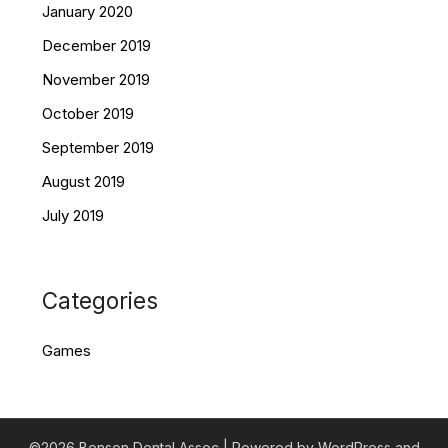
January 2020
December 2019
November 2019
October 2019
September 2019
August 2019
July 2019
Categories
Games
©2026 Benson Dental Assoc
| Powered by WordPress and