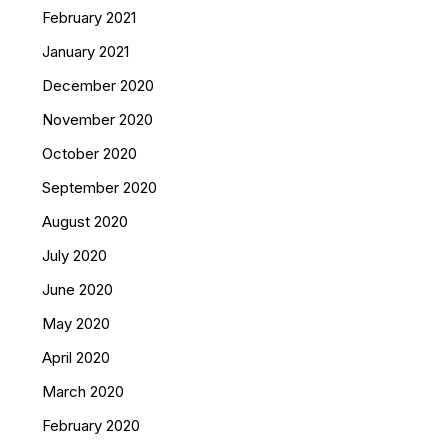
February 2021
January 2021
December 2020
November 2020
October 2020
September 2020
August 2020
July 2020
June 2020
May 2020
April 2020
March 2020
February 2020