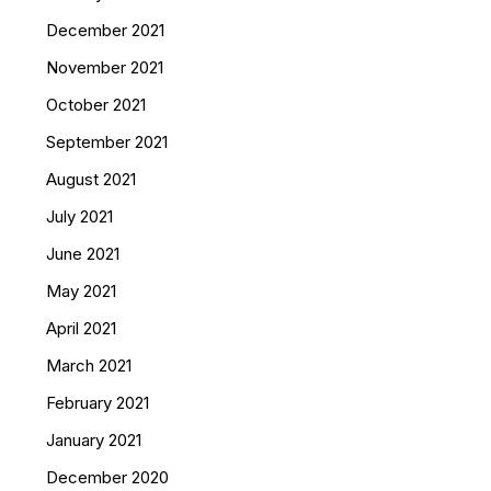
December 2021
November 2021
October 2021
September 2021
August 2021
July 2021
June 2021
May 2021
April 2021
March 2021
February 2021
January 2021
December 2020