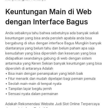
Keuntungan Main di Web
dengan Interface Bagus
Anda sebaiknya tahu bahwa sebetulnya ada banyak sekali
keuntungan yang bisa anda peroleh apabila anda bisa
bergabung di situs dengan interface Bagus Mungkin banyak
diantaranya yang belum tahu dan belum paham apa saja
kemudahan yang bisa diperoleh dan keseruan yang bisa
didapatkan seandainya gabung di web dengan sistem
antarmuka yang Keren Sekian banyak keuntungan yang bisa
diperoleh di antaranya Adalah
• Bisa main dengan penampakan yang lebih baik
• Fitur menarik dan mudah dipelajari bagi pemain pemula
• Seolah main-main di tempat nyata
• Tampilan layar begitu jernih
• Sensasi nyata dalam permainan
Adakah Rekomendasi Website Judi Slot Online Terpercaya