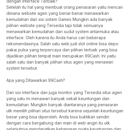
dengan Interface Terbaik?
Setelah itu hal yang membuat orang penasaran yaitu mencari
dimana website agen yang benar-benar menawarkan
kemudahan dari sisi sistem Games Mungkin ada banyak
pilihan website yang Tersedia tapi tidak semuanya
menawarkan kemudahan dari sudut system antarmuka atau
interface. Oleh karena itu Anda harus cari beberapa
rekomendasinya. Salah satu web judi slot online bisa depo
pakai pulsa yang terpercaya dan pilihan terbaik yang bisa
dijadikan pilihan tempat main merupakan 99Cash. Ini yaitu
salah satu dari banyak pilihan situs agen yang menawari
system tersebut.
Apa yang Ditawarkan 99Cash?
Dari sisi interface dan juga monitor yang Tersedia situs agen
yang satu ini menawari banyak sekali keuntungan dan
kemudahan. Mungkin banyak diantaranya yang penasaran
utk memilih pilihan situs tersebut karena sejumlah keuntungan
besar yang bisa diperoleh. Anda bisa buktikan sendiri
dengan cara bergabung dan main di web angin itu utk
selanjutnya mendapatkan kebenaran nyata keuntungan dan