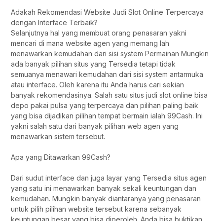
Adakah Rekomendasi Website Judi Slot Online Terpercaya
dengan Interface Terbaik?
Selanjutnya hal yang membuat orang penasaran yakni
mencari di mana website agen yang memang lah
menawarkan kemudahan dari sisi system Permainan Mungkin
ada banyak pilihan situs yang Tersedia tetapi tidak
semuanya menawari kemudahan dari sisi system antarmuka
atau interface. Oleh karena itu Anda harus cari sekian
banyak rekomendasinya. Salah satu situs judi slot online bisa
depo pakai pulsa yang terpercaya dan pilihan paling baik
yang bisa dijadikan pilihan tempat bermain ialah 99Cash. Ini
yakni salah satu dari banyak pilihan web agen yang
menawarkan sistem tersebut.
Apa yang Ditawarkan 99Cash?
Dari sudut interface dan juga layar yang Tersedia situs agen
yang satu ini menawarkan banyak sekali keuntungan dan
kemudahan. Mungkin banyak diantaranya yang penasaran
untuk pilih pilihan website tersebut karena sebanyak
keuntungan besar yang bisa diperoleh. Anda bisa buktikan