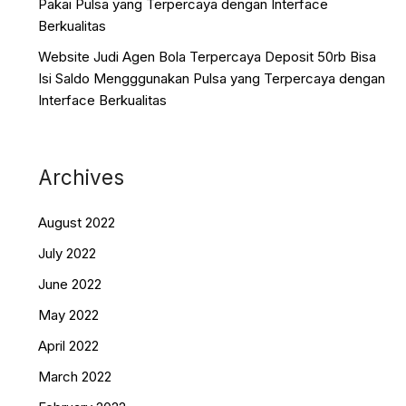
Pakai Pulsa yang Terpercaya dengan Interface
Berkualitas
Website Judi Agen Bola Terpercaya Deposit 50rb Bisa
Isi Saldo Mengggunakan Pulsa yang Terpercaya dengan
Interface Berkualitas
Archives
August 2022
July 2022
June 2022
May 2022
April 2022
March 2022