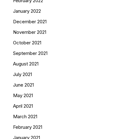
February 2022
January 2022
December 2021
November 2021
October 2021
September 2021
August 2021
July 2021
June 2021
May 2021
April 2021
March 2021
February 2021
January 2021