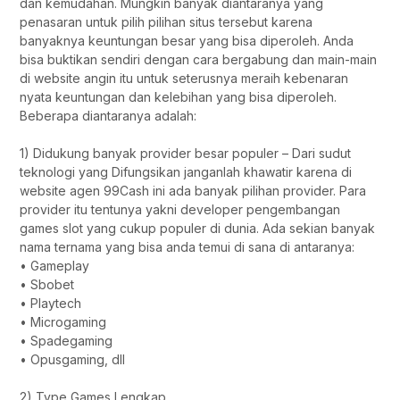
dan kemudahan. Mungkin banyak diantaranya yang
penasaran untuk pilih pilihan situs tersebut karena
banyaknya keuntungan besar yang bisa diperoleh. Anda
bisa buktikan sendiri dengan cara bergabung dan main-main
di website angin itu untuk seterusnya meraih kebenaran
nyata keuntungan dan kelebihan yang bisa diperoleh.
Beberapa diantaranya adalah:
1) Didukung banyak provider besar populer – Dari sudut
teknologi yang Difungsikan janganlah khawatir karena di
website agen 99Cash ini ada banyak pilihan provider. Para
provider itu tentunya yakni developer pengembangan
games slot yang cukup populer di dunia. Ada sekian banyak
nama ternama yang bisa anda temui di sana di antaranya:
• Gameplay
• Sbobet
• Playtech
• Microgaming
• Spadegaming
• Opusgaming, dll
2) Type Games Lengkap