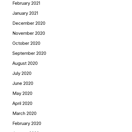
February 2021
January 2021
December 2020
November 2020
October 2020
September 2020
August 2020
July 2020
June 2020
May 2020
April 2020
March 2020
February 2020