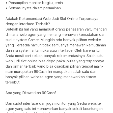
• Penampilan monitor begitu jernih
• Sensasi nyata dalam permainan
Adakah Rekomendasi Web Judi Slot Online Terpercaya
dengan Interface Terbaik?
Setelah itu hal yang membuat orang penasaran yaitu mencari
di mana web agen yang memang menawari kemudahan dari
sudut system Games Mungkin ada banyak pilihan website
yang Tersedia namun tidak semuanya menawari kemudahan
dari sisi system antarmuka atau interface. Oleh karena itu
Anda mesti cari sekian banyak rekomendasinya. Salah satu
web judi slot online bisa depo pakai pulsa yang terpercaya
dan pilihan terbaik yang bisa dijadikan pilihan tempat main-
main merupakan 99Cash. Ini merupakan salah satu dari
banyak pilihan website agen yang menawarkan sistem
tersebut.
Apa yang Ditawarkan 99Cash?
Dari sudut interface dan juga monitor yang Sedia website
agen yang satu ini menawarkan banyak sekali keuntungan