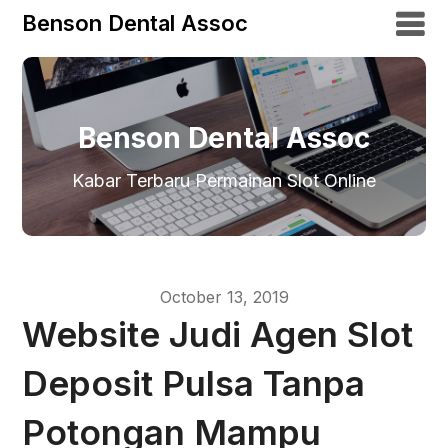
Benson Dental Assoc
Benson Dental Assoc
Kabar Terbaru Permainan Slot Online
October 13, 2019
Website Judi Agen Slot
Deposit Pulsa Tanpa
Potongan Mampu