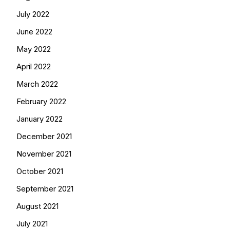
July 2022
June 2022
May 2022
April 2022
March 2022
February 2022
January 2022
December 2021
November 2021
October 2021
September 2021
August 2021
July 2021