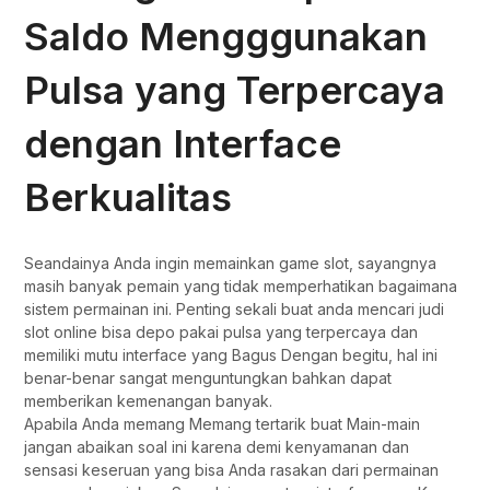
Saldo Mengggunakan
Pulsa yang Terpercaya
dengan Interface
Berkualitas
Seandainya Anda ingin memainkan game slot, sayangnya
masih banyak pemain yang tidak memperhatikan bagaimana
sistem permainan ini. Penting sekali buat anda mencari judi
slot online bisa depo pakai pulsa yang terpercaya dan
memiliki mutu interface yang Bagus Dengan begitu, hal ini
benar-benar sangat menguntungkan bahkan dapat
memberikan kemenangan banyak.
Apabila Anda memang Memang tertarik buat Main-main
jangan abaikan soal ini karena demi kenyamanan dan
sensasi keseruan yang bisa Anda rasakan dari permainan