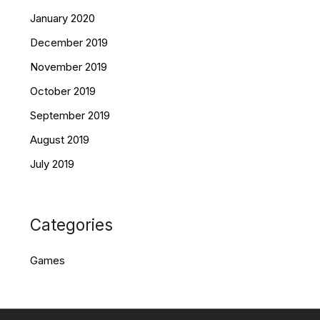
January 2020
December 2019
November 2019
October 2019
September 2019
August 2019
July 2019
Categories
Games