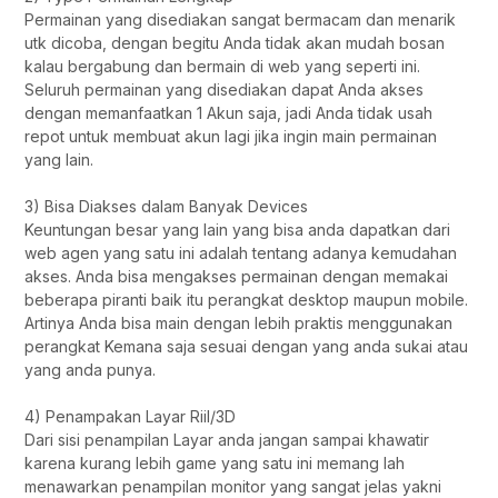
Permainan yang disediakan sangat bermacam dan menarik
utk dicoba, dengan begitu Anda tidak akan mudah bosan
kalau bergabung dan bermain di web yang seperti ini.
Seluruh permainan yang disediakan dapat Anda akses
dengan memanfaatkan 1 Akun saja, jadi Anda tidak usah
repot untuk membuat akun lagi jika ingin main permainan
yang lain.
3) Bisa Diakses dalam Banyak Devices
Keuntungan besar yang lain yang bisa anda dapatkan dari
web agen yang satu ini adalah tentang adanya kemudahan
akses. Anda bisa mengakses permainan dengan memakai
beberapa piranti baik itu perangkat desktop maupun mobile.
Artinya Anda bisa main dengan lebih praktis menggunakan
perangkat Kemana saja sesuai dengan yang anda sukai atau
yang anda punya.
4) Penampakan Layar Riil/3D
Dari sisi penampilan Layar anda jangan sampai khawatir
karena kurang lebih game yang satu ini memang lah
menawarkan penampilan monitor yang sangat jelas yakni