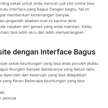
ing sekali untuk anda mencari judi slot online bisa
mutu interface yang Bagus Dengan begitu, hal ini
apat memberikan kemenangan banyak.
n janganlah abaikan soal ini karena demi
da rasakan dari games yang anda mainkan. Kalau
rmain bisa lebih seru dan lebih menyenangkan
ite dengan Interface Bagus
ak sekali keuntungan yang bisa anda peroleh jikalau
Bagus Mungkin banyak diantaranya yang belum tahu
 diperoleh dan keseruan yang bisa didapatkan
uka yang Keren Beberapa keuntungan yang bisa
aik
in pemula