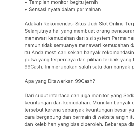
• Tampilan monitor begitu jernih
• Sensasi nyata dalam permainan
Adakah Rekomendasi Situs Judi Slot Online Ter
Selanjutnya hal yang membuat orang penasaran
menawari kemudahan dari sisi system Permaina
namun tidak semuanya menawari kemudahan dari
itu Anda mesti cari sekian banyak rekomendasiny
pulsa yang terpercaya dan pilihan terbaik yang 
99Cash. Ini merupakan salah satu dari banyak p
Apa yang Ditawarkan 99Cash?
Dari sudut interface dan juga monitor yang Sed
keuntungan dan kemudahan. Mungkin banyak dia
tersebut karena sebanyak keuntungan besar yan
cara bergabung dan bermain di website angin i
dan kelebihan yang bisa diperoleh. Beberapa di