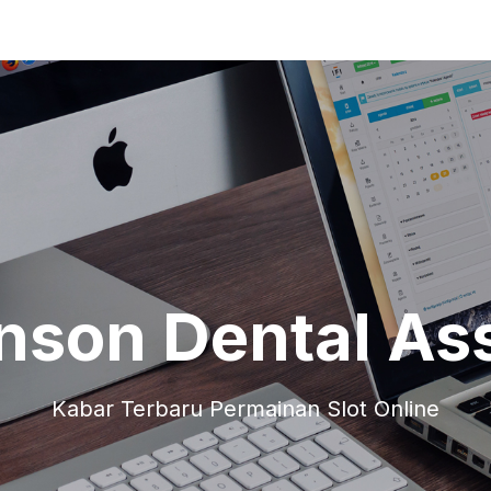
nson Dental As
Kabar Terbaru Permainan Slot Online