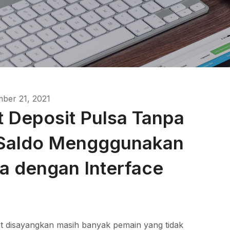
ber 21, 2021
t Deposit Pulsa Tanpa
 Saldo Mengggunakan
a dengan Interface
t disayangkan masih banyak pemain yang tidak