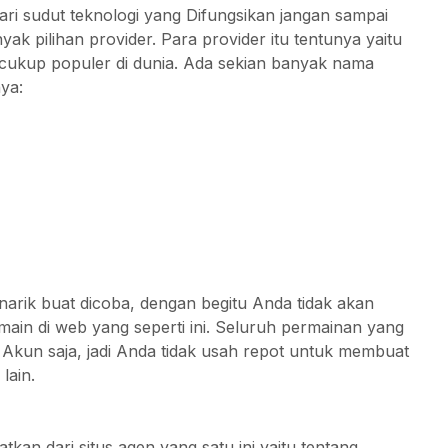
ari sudut teknologi yang Difungsikan jangan sampai
ak pilihan provider. Para provider itu tentunya yaitu
ukup populer di dunia. Ada sekian banyak nama
ya:
arik buat dicoba, dengan begitu Anda tidak akan
in di web yang seperti ini. Seluruh permainan yang
Akun saja, jadi Anda tidak usah repot untuk membuat
lain.
kan dari situs agen yang satu ini yaitu tentang