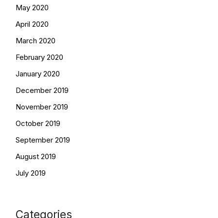
May 2020
April 2020
March 2020
February 2020
January 2020
December 2019
November 2019
October 2019
September 2019
August 2019
July 2019
Categories