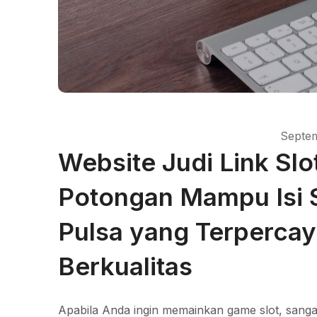
Septem
Website Judi Link Slo
Potongan Mampu Isi
Pulsa yang Terpercay
Berkualitas
Apabila Anda ingin memainkan game slot, sanga