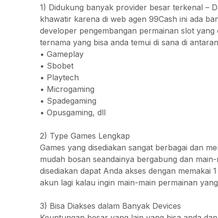
1) Didukung banyak provider besar terkenal – D
khawatir karena di web agen 99Cash ini ada bany
developer pengembangan permainan slot yang c
ternama yang bisa anda temui di sana di antaran
• Gameplay
• Sbobet
• Playtech
• Microgaming
• Spadegaming
• Opusgaming, dll
2) Type Games Lengkap
Games yang disediakan sangat berbagai dan men
mudah bosan seandainya bergabung dan main-ma
disediakan dapat Anda akses dengan memakai 1 
akun lagi kalau ingin main-main permainan yang 
3) Bisa Diakses dalam Banyak Devices
Keuntungan besar yang lain yang bisa anda dapat