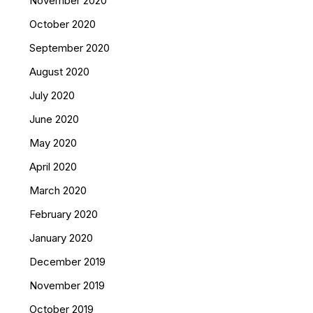
November 2020
October 2020
September 2020
August 2020
July 2020
June 2020
May 2020
April 2020
March 2020
February 2020
January 2020
December 2019
November 2019
October 2019