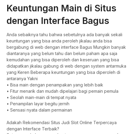
Keuntungan Main di Situs
dengan Interface Bagus
Anda sebaiknya tahu bahwa sebetulnya ada banyak sekali
keuntungan yang bisa anda peroleh jikalau anda bisa
bergabung di web dengan interface Bagus Mungkin banyak
diantaranya yang belum tahu dan belum paham apa saja
kemudahan yang bisa diperoleh dan keseruan yang bisa
didapatkan jikalau gabung di web dengan system antarmuka
yang Keren Beberapa keuntungan yang bisa diperoleh di
antaranya Yakni
• Bisa main dengan penampakan yang lebih baik
• Fitur menarik dan mudah dipelajari bagi pemain pemula
• Seolah main-main di tempat nyata
• Penampilan layar begitu jernih
• Sensasi nyata dalam permainan
Adakah Rekomendasi Situs Judi Slot Online Terpercaya
dengan Interface Terbaik?