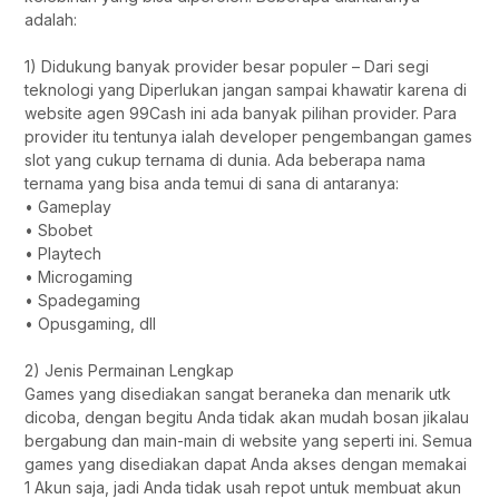
adalah:
1) Didukung banyak provider besar populer – Dari segi
teknologi yang Diperlukan jangan sampai khawatir karena di
website agen 99Cash ini ada banyak pilihan provider. Para
provider itu tentunya ialah developer pengembangan games
slot yang cukup ternama di dunia. Ada beberapa nama
ternama yang bisa anda temui di sana di antaranya:
• Gameplay
• Sbobet
• Playtech
• Microgaming
• Spadegaming
• Opusgaming, dll
2) Jenis Permainan Lengkap
Games yang disediakan sangat beraneka dan menarik utk
dicoba, dengan begitu Anda tidak akan mudah bosan jikalau
bergabung dan main-main di website yang seperti ini. Semua
games yang disediakan dapat Anda akses dengan memakai
1 Akun saja, jadi Anda tidak usah repot untuk membuat akun