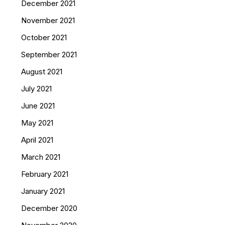
December 2021
November 2021
October 2021
September 2021
August 2021
July 2021
June 2021
May 2021
April 2021
March 2021
February 2021
January 2021
December 2020