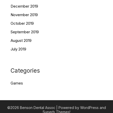
December 2019
November 2019
October 2019
September 2019
August 2019
July 2019
Categories
Games
©2026 Benson Dental Assoc
| Powered by WordPress and
Superb Themes!