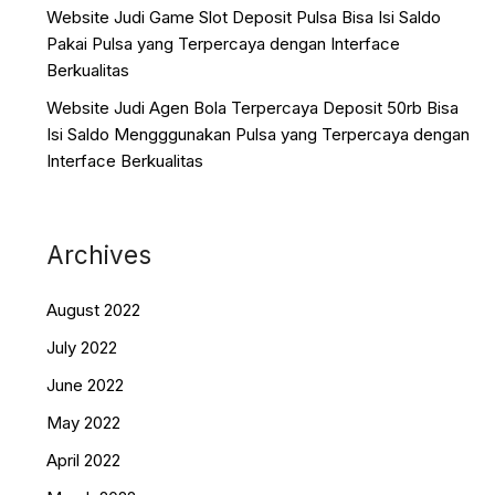
Website Judi Game Slot Deposit Pulsa Bisa Isi Saldo
Pakai Pulsa yang Terpercaya dengan Interface
Berkualitas
Website Judi Agen Bola Terpercaya Deposit 50rb Bisa
Isi Saldo Mengggunakan Pulsa yang Terpercaya dengan
Interface Berkualitas
Archives
August 2022
July 2022
June 2022
May 2022
April 2022