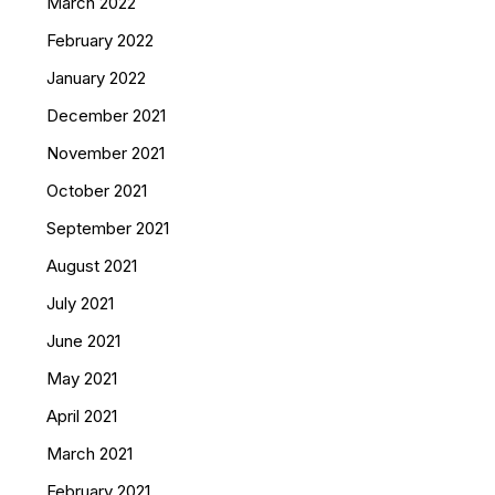
March 2022
February 2022
January 2022
December 2021
November 2021
October 2021
September 2021
August 2021
July 2021
June 2021
May 2021
April 2021
March 2021
February 2021