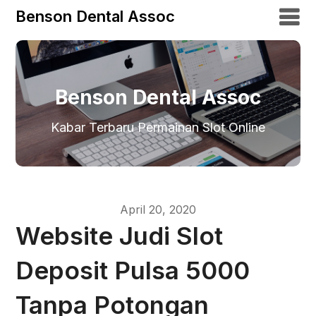
Benson Dental Assoc
Benson Dental Assoc
Kabar Terbaru Permainan Slot Online
April 20, 2020
Website Judi Slot
Deposit Pulsa 5000
Tanpa Potongan