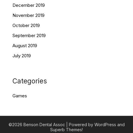
December 2019
November 2019
October 2019
September 2019
August 2019
July 2019
Categories
Games
©2026 Benson Dental Assoc
| Powered by WordPress and
Superb Themes!