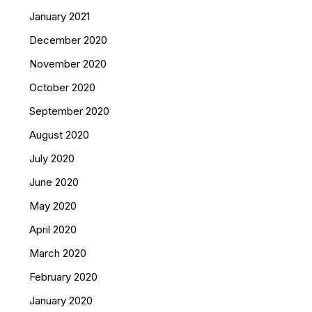
January 2021
December 2020
November 2020
October 2020
September 2020
August 2020
July 2020
June 2020
May 2020
April 2020
March 2020
February 2020
January 2020