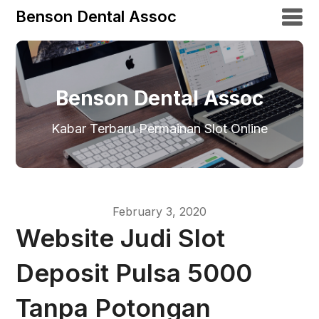
Benson Dental Assoc
Benson Dental Assoc
Kabar Terbaru Permainan Slot Online
February 3, 2020
Website Judi Slot
Deposit Pulsa 5000
Tanpa Potongan