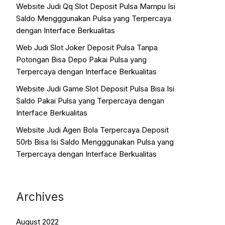
Website Judi Qq Slot Deposit Pulsa Mampu Isi
Saldo Mengggunakan Pulsa yang Terpercaya
dengan Interface Berkualitas
Web Judi Slot Joker Deposit Pulsa Tanpa
Potongan Bisa Depo Pakai Pulsa yang
Terpercaya dengan Interface Berkualitas
Website Judi Game Slot Deposit Pulsa Bisa Isi
Saldo Pakai Pulsa yang Terpercaya dengan
Interface Berkualitas
Website Judi Agen Bola Terpercaya Deposit
50rb Bisa Isi Saldo Mengggunakan Pulsa yang
Terpercaya dengan Interface Berkualitas
Archives
August 2022