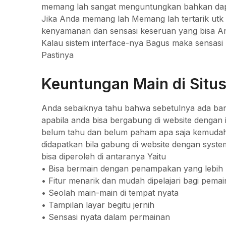
memang lah sangat menguntungkan bahkan da
Jika Anda memang lah Memang lah tertarik utk 
kenyamanan dan sensasi keseruan yang bisa An
Kalau sistem interface-nya Bagus maka sensasi
Pastinya
Keuntungan Main di Situ
Anda sebaiknya tahu bahwa sebetulnya ada ban
apabila anda bisa bergabung di website dengan
belum tahu dan belum paham apa saja kemudaha
didapatkan bila gabung di website dengan sys
bisa diperoleh di antaranya Yaitu
• Bisa bermain dengan penampakan yang lebih 
• Fitur menarik dan mudah dipelajari bagi pema
• Seolah main-main di tempat nyata
• Tampilan layar begitu jernih
• Sensasi nyata dalam permainan