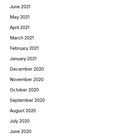
June 2021
May 2021
April 2021
March 2021
February 2021
January 2021
December 2020
November 2020
October 2020
September 2020
August 2020
July 2020
June 2020