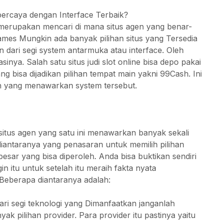
ercaya dengan Interface Terbaik?
erupakan mencari di mana situs agen yang benar-
mes Mungkin ada banyak pilihan situs yang Tersedia
ri segi system antarmuka atau interface. Oleh
nya. Salah satu situs judi slot online bisa depo pakai
ng bisa dijadikan pilihan tempat main yakni 99Cash. Ini
gen yang menawarkan system tersebut.
 situs agen yang satu ini menawarkan banyak sekali
antaranya yang penasaran untuk memilih pilihan
sar yang bisa diperoleh. Anda bisa buktikan sendiri
 itu untuk setelah itu meraih fakta nyata
 Beberapa diantaranya adalah:
ari segi teknologi yang Dimanfaatkan janganlah
ak pilihan provider. Para provider itu pastinya yaitu