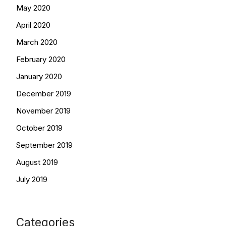
May 2020
April 2020
March 2020
February 2020
January 2020
December 2019
November 2019
October 2019
September 2019
August 2019
July 2019
Categories