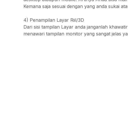
Kemana saja sesuai dengan yang anda sukai at
4) Penampilan Layar Riil/3D
Dari sisi tampilan Layar anda janganlah khawati
menawari tampilan monitor yang sangat jelas yak