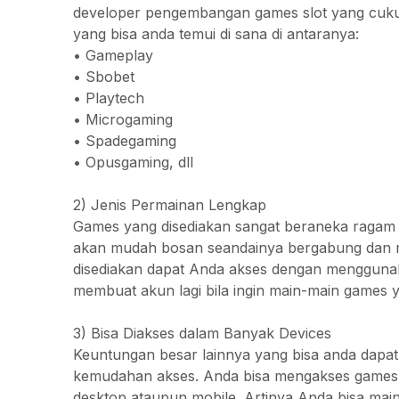
developer pengembangan games slot yang cuku
yang bisa anda temui di sana di antaranya:
• Gameplay
• Sbobet
• Playtech
• Microgaming
• Spadegaming
• Opusgaming, dll
2) Jenis Permainan Lengkap
Games yang disediakan sangat beraneka ragam d
akan mudah bosan seandainya bergabung dan mai
disediakan dapat Anda akses dengan menggunaka
membuat akun lagi bila ingin main-main games y
3) Bisa Diakses dalam Banyak Devices
Keuntungan besar lainnya yang bisa anda dapatk
kemudahan akses. Anda bisa mengakses games d
desktop ataupun mobile. Artinya Anda bisa mai