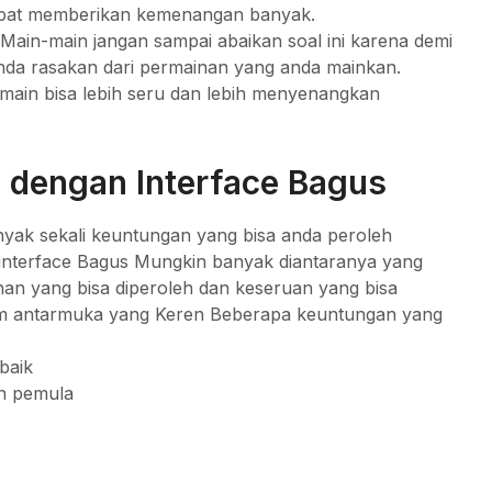
pat memberikan kemenangan banyak.
Main-main jangan sampai abaikan soal ini karena demi
da rasakan dari permainan yang anda mainkan.
 main bisa lebih seru dan lebih menyenangkan
s dengan Interface Bagus
yak sekali keuntungan yang bisa anda peroleh
 interface Bagus Mungkin banyak diantaranya yang
n yang bisa diperoleh dan keseruan yang bisa
tem antarmuka yang Keren Beberapa keuntungan yang
baik
in pemula