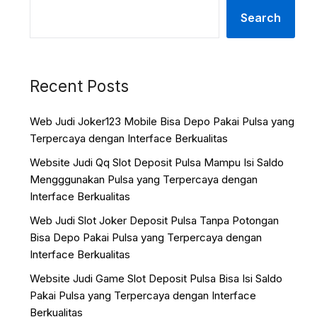
Search
Recent Posts
Web Judi Joker123 Mobile Bisa Depo Pakai Pulsa yang
Terpercaya dengan Interface Berkualitas
Website Judi Qq Slot Deposit Pulsa Mampu Isi Saldo
Mengggunakan Pulsa yang Terpercaya dengan
Interface Berkualitas
Web Judi Slot Joker Deposit Pulsa Tanpa Potongan
Bisa Depo Pakai Pulsa yang Terpercaya dengan
Interface Berkualitas
Website Judi Game Slot Deposit Pulsa Bisa Isi Saldo
Pakai Pulsa yang Terpercaya dengan Interface
Berkualitas