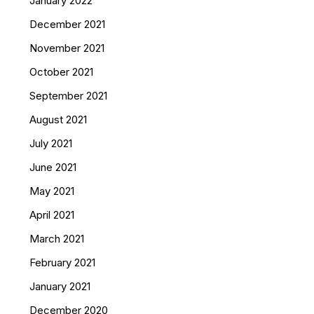
January 2022
December 2021
November 2021
October 2021
September 2021
August 2021
July 2021
June 2021
May 2021
April 2021
March 2021
February 2021
January 2021
December 2020