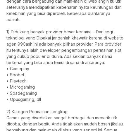
dengan cara bergabung dan main-main di web angin itu utk
seterusnya mendapatkan kebenaran nyata keuntungan dan
kelebihan yang bisa diperoleh. Beberapa diantaranya
adalah:
1) Didukung banyak provider besar ternama – Dari segi
teknologi yang Dipakai janganlah khawatir karena di website
agen 99Cash ini ada banyak pilihan provider. Para provider
itu tentunya ialah developer pengembangan permainan slot
yang cukup populer di dunia. Ada sekian banyak nama
terkenal yang bisa anda temui di sana di antaranya:
• Gameplay
• Sbobet
• Playtech
• Microgaming
• Spadegaming
• Opusgaming, dll
2) Kategori Permainan Lengkap
Games yang disediakan sangat berbagai dan menarik utk
dicoba, dengan begitu Anda tidak akan mudah bosan jikalau
bergabung dan main-main di situs yang seperti ini. Semua