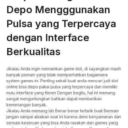
Depo Mengggunakan
Pulsa yang Terpercaya
dengan Interface
Berkualitas
Jikalau Anda ingin memainkan game slot, di sayangkan masih
banyak pemain yang tidak memperhatikan bagaimana
system games ini. Penting sekali buat anda mencari judi slot
online bisa depo pakai pulsa yang terpercaya dan memiliki
mutu interface yang Keren Dengan begitu, hal ini memang
sangat menguntungkan bahkan dapat memberikan
kemenangan banyak.
Jikalau Anda memang lah Benar-benar tertarik buat Bermain
jangan sampai abaikan soal ini karena demi kenyamanan dan
sensasi keseruan yang bisa Anda rasakan dari games yang