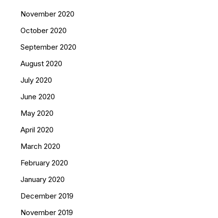
November 2020
October 2020
September 2020
August 2020
July 2020
June 2020
May 2020
April 2020
March 2020
February 2020
January 2020
December 2019
November 2019