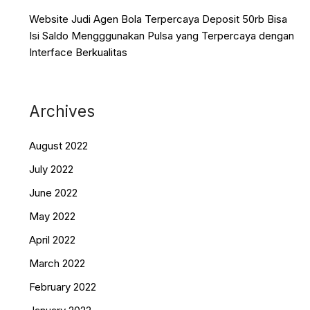
Website Judi Agen Bola Terpercaya Deposit 50rb Bisa
Isi Saldo Mengggunakan Pulsa yang Terpercaya dengan
Interface Berkualitas
Archives
August 2022
July 2022
June 2022
May 2022
April 2022
March 2022
February 2022