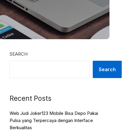
SEARCH
Search
Recent Posts
Web Judi Joker123 Mobile Bisa Depo Pakai
Pulsa yang Terpercaya dengan Interface
Berkualitas