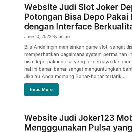
Website Judi Slot Joker De
Potongan Bisa Depo Pakai 
dengan Interface Berkualit
June 10, 2022
By admin
Bila Anda ingin memainkan game slot, sangat d
memperhatikan bagaimana system permainan ini. 
bisa depo pakai pulsa yang terpercaya dan memil
hal ini benar-benar sangat menguntungkan ba
Jikalau Anda memang Benar-benar tertarik…
Read More
Website Judi Joker123 Mo
Mengggunakan Pulsa yang