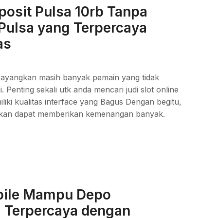
posit Pulsa 10rb Tanpa
Pulsa yang Terpercaya
as
isayangkan masih banyak pemain yang tidak
Penting sekali utk anda mencari judi slot online
iki kualitas interface yang Bagus Dengan begitu,
hkan dapat memberikan kemenangan banyak.
bile Mampu Depo
 Terpercaya dengan