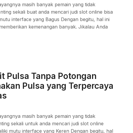
ayangnya masih banyak pemain yang tidak
ng sekali buat anda mencari judi slot online bisa
mutu interface yang Bagus Dengan begitu, hal ini
memberikan kemenangan banyak. Jikalau Anda
sit Pulsa Tanpa Potongan
kan Pulsa yang Terpercaya
as
ayangnya masih banyak pemain yang tidak
ng sekali untuk anda mencari judi slot online
liki mutu interface yang Keren Dengan begitu, hal