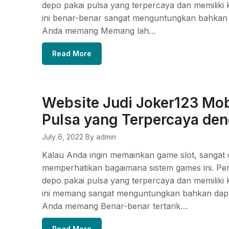
depo pakai pulsa yang terpercaya dan memiliki k
ini benar-benar sangat menguntungkan bahkan
Anda memang Memang lah…
Read More
Website Judi Joker123 Mo
Pulsa yang Terpercaya deng
July 6, 2022
By admin
Kalau Anda ingin memainkan game slot, sangat
memperhatikan bagaimana sistem games ini. Penti
depo pakai pulsa yang terpercaya dan memiliki k
ini memang sangat menguntungkan bahkan dap
Anda memang Benar-benar tertarik…
Read More