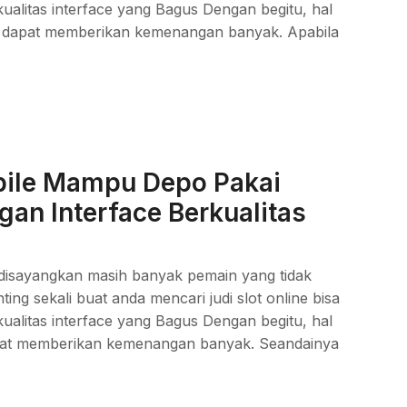
ualitas interface yang Bagus Dengan begitu, hal
 dapat memberikan kemenangan banyak. Apabila
bile Mampu Depo Pakai
an Interface Berkualitas
 disayangkan masih banyak pemain yang tidak
ng sekali buat anda mencari judi slot online bisa
ualitas interface yang Bagus Dengan begitu, hal
at memberikan kemenangan banyak. Seandainya