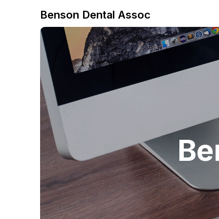
Benson Dental Assoc
Be