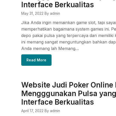
Interface Berkualitas
May 31, 2022
By admin
Jika Anda ingin memainkan game slot, tapi say
memperhatikan bagaimana system games ini. Penti
depo pakai pulsa yang terpercaya dan memiliki k
ini memang sangat menguntungkan bahkan dap
Anda memang lah Memang…
Read More
Website Judi Poker Online 
Mengggunakan Pulsa yang
Interface Berkualitas
April 17, 2022
By admin